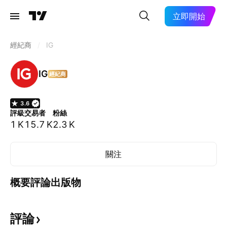
立即開始
經紀商
/
IG
IG
經紀商
3.6
評級
交易者
粉絲
1 K
15.7 K
2.3 K
關注
概要
評論
出版物
評論