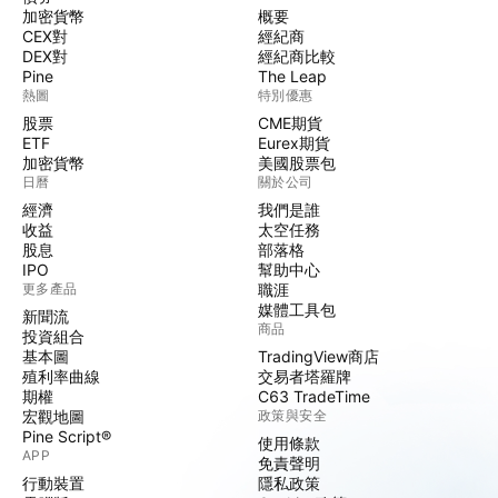
加密貨幣
概要
CEX對
經紀商
DEX對
經紀商比較
Pine
The Leap
熱圖
特別優惠
股票
CME期貨
ETF
Eurex期貨
加密貨幣
美國股票包
日曆
關於公司
經濟
我們是誰
收益
太空任務
股息
部落格
IPO
幫助中心
更多產品
職涯
媒體工具包
新聞流
商品
投資組合
基本圖
TradingView商店
殖利率曲線
交易者塔羅牌
期權
C63 TradeTime
宏觀地圖
政策與安全
Pine Script®
使用條款
APP
免責聲明
行動裝置
隱私政策