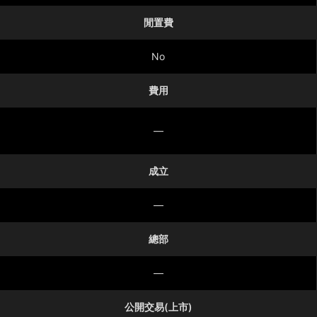
閒置費
No
費用
—
成立
—
總部
—
公開交易(上市)