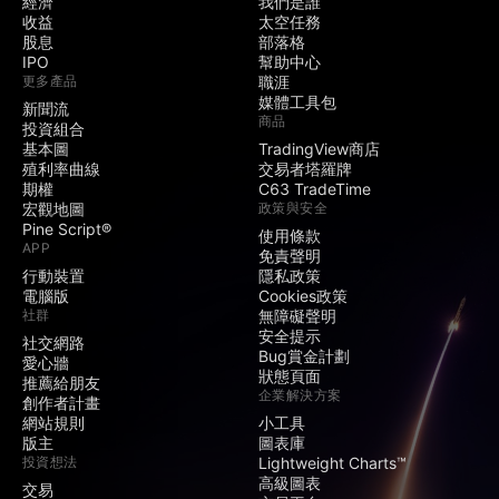
經濟
我們是誰
收益
太空任務
股息
部落格
IPO
幫助中心
更多產品
職涯
媒體工具包
新聞流
商品
投資組合
基本圖
TradingView商店
殖利率曲線
交易者塔羅牌
期權
C63 TradeTime
宏觀地圖
政策與安全
Pine Script®
使用條款
APP
免責聲明
行動裝置
隱私政策
電腦版
Cookies政策
社群
無障礙聲明
安全提示
社交網路
Bug賞金計劃
愛心牆
狀態頁面
推薦給朋友
企業解決方案
創作者計畫
網站規則
小工具
版主
圖表庫
投資想法
Lightweight Charts™
高級圖表
交易