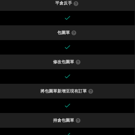
平倉反手
包圍單
修改包圍單
將包圍單新增至現有訂單
持倉包圍單