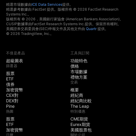
精選市場數據由
ICE Data Services
提供。
精選參考數據由 FactSet 提供。版權所有 © 2026 FactSet Research
Systems Inc.。
版權所有 © 2026，美國銀行家協會 (American Bankers Association)。
CUSIP數據庫由FactSet Research Systems Inc.提供。保留所有權利。
美國證券交易委員會(SEC)申報文件及其他文件由
Quartr
提供。
© 2026 TradingView, Inc.。
不僅是產品
工具與訂閱
超級圖表
功能特色
篩選器
價格
市場數據
股票
禮物方案
ETF
交易
債券
加密貨幣
概要
CEX對
經紀商
DEX對
經紀商比較
Pine
The Leap
熱圖
特別優惠
股票
CME期貨
ETF
Eurex期貨
加密貨幣
美國股票包
日曆
關於公司