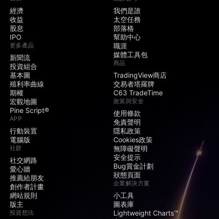
經濟
我們是誰
收益
太空任務
股息
部落格
IPO
幫助中心
更多產品
職涯
媒體工具包
新聞流
商品
投資組合
基本圖
TradingView商店
殖利率曲線
交易者塔羅牌
期權
C63 TradeTime
宏觀地圖
政策與安全
Pine Script®
使用條款
APP
免責聲明
行動裝置
隱私政策
電腦版
Cookies政策
社群
無障礙聲明
安全提示
社交網路
Bug賞金計劃
愛心牆
狀態頁面
推薦給朋友
企業解決方案
創作者計畫
網站規則
小工具
版主
圖表庫
投資想法
Lightweight Charts™