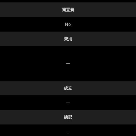
閒置費
No
費用
—
成立
—
總部
—