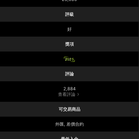
評級
好
獎項
2025
評論
2,884
查看評論
可交易商品
外匯, 差價合約
最低入金