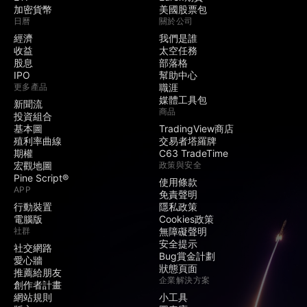
加密貨幣
美國股票包
日曆
關於公司
經濟
我們是誰
收益
太空任務
股息
部落格
IPO
幫助中心
更多產品
職涯
媒體工具包
新聞流
商品
投資組合
基本圖
TradingView商店
殖利率曲線
交易者塔羅牌
期權
C63 TradeTime
宏觀地圖
政策與安全
Pine Script®
使用條款
APP
免責聲明
行動裝置
隱私政策
電腦版
Cookies政策
社群
無障礙聲明
安全提示
社交網路
Bug賞金計劃
愛心牆
狀態頁面
推薦給朋友
企業解決方案
創作者計畫
網站規則
小工具