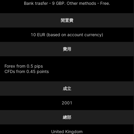
Bank trasfer - 9 GBP. Other methods - Free.
閒置費
10 EUR (based on account currency)
費用
Forex from 0.5 pips
CFDs from 0.45 points
成立
顯示更多
2001
總部
United Kingdom