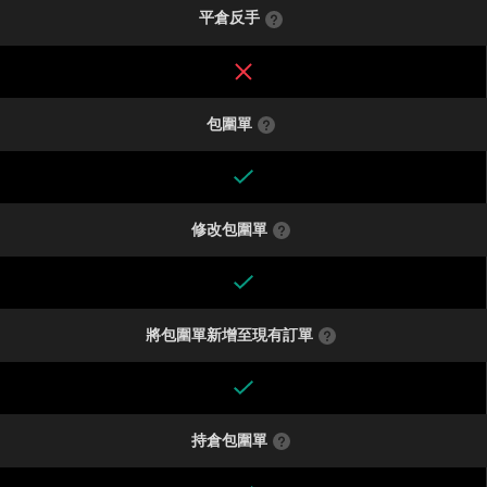
平倉反手
包圍單
修改包圍單
將包圍單新增至現有訂單
持倉包圍單