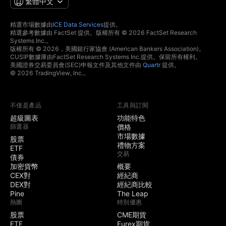
繁體中文
精選市場數據由
ICE Data Services
提供。
精選參考數據由 FactSet 提供。版權所有 © 2026 FactSet Research
Systems Inc.。
版權所有 © 2026，美國銀行家協會 (American Bankers Association)。
CUSIP數據庫由FactSet Research Systems Inc.提供。保留所有權利。
美國證券交易委員會(SEC)申報文件及其他文件由
Quartr
提供。
© 2026 TradingView, Inc.。
不僅是產品
工具與訂閱
超級圖表
功能特色
篩選器
價格
市場數據
股票
禮物方案
ETF
交易
債券
加密貨幣
概要
CEX對
經紀商
DEX對
經紀商比較
Pine
The Leap
熱圖
特別優惠
股票
CME期貨
ETF
Eurex期貨