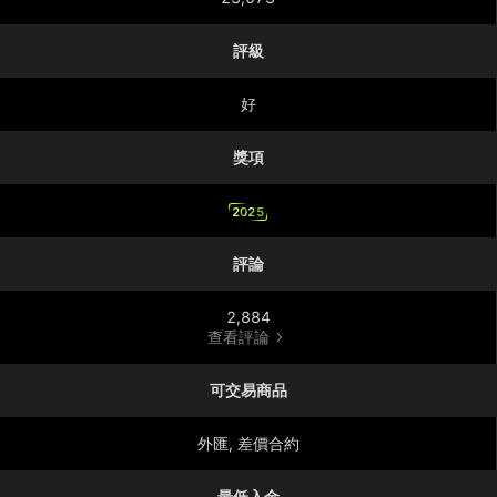
評級
好
獎項
2025
評論
2,884
查看評論
可交易商品
外匯, 差價合約
最低入金