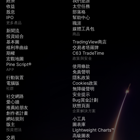
經濟
我們是誰
收益
太空任務
股息
部落格
IPO
幫助中心
更多產品
職涯
媒體工具包
新聞流
商品
投資組合
基本圖
TradingView商店
殖利率曲線
交易者塔羅牌
期權
C63 TradeTime
宏觀地圖
政策與安全
Pine Script®
使用條款
APP
免責聲明
行動裝置
隱私政策
電腦版
Cookies政策
社群
無障礙聲明
安全提示
社交網路
Bug賞金計劃
愛心牆
狀態頁面
推薦給朋友
企業解決方案
創作者計畫
網站規則
小工具
版主
圖表庫
投資想法
Lightweight Charts™
高級圖表
交易