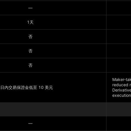
—
1天
否
否
否
Maker-tak
reduced 
，日內交易保證金低至 10 美元
Derivativ
executio
顯示更多
—