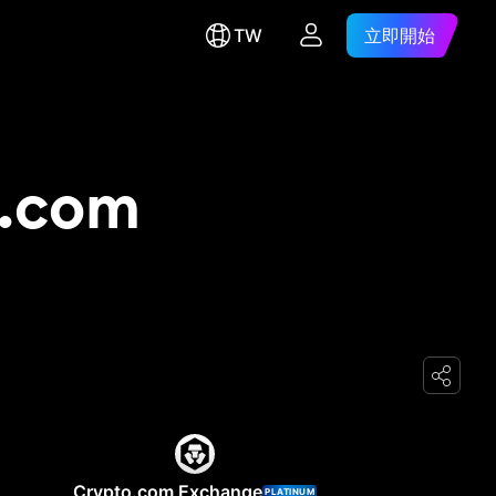
TW
立即開始
o.com
Crypto.com Exchange
PLATINUM