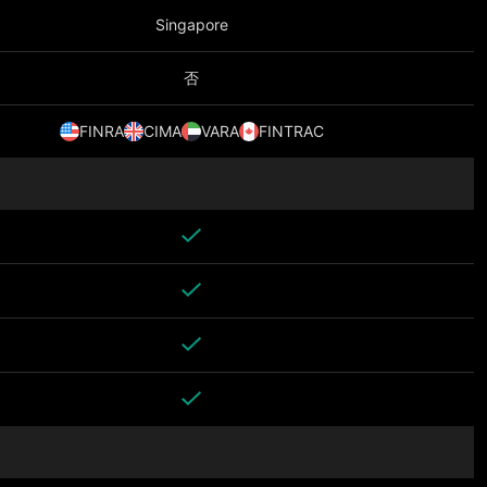
Singapore
否
FINRA
CIMA
VARA
FINTRAC