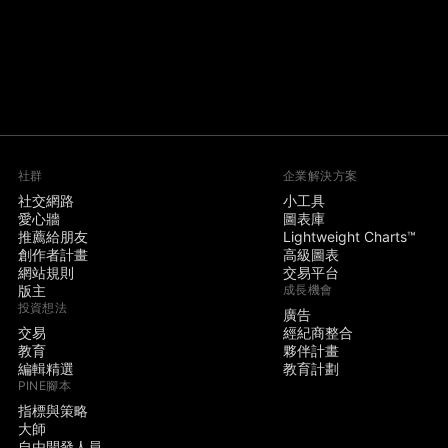
社群
企業解決方案
社交網路
小工具
愛心牆
圖表庫
推薦給朋友
Lightweight Charts™
創作者計畫
高級圖表
網站規則
交易平台
版主
成長機會
投資想法
廣告
交易
經紀商整合
教育
夥伴計畫
編輯精選
教育計劃
PINE腳本
指標與策略
大師
自由開發人員