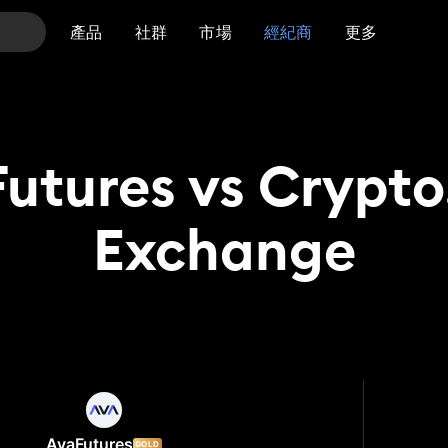
產品
社群
市場
經紀商
更多
utures vs Crypt
Exchange
tures
Crypto.com Exchange
AvaFutures
GOLD