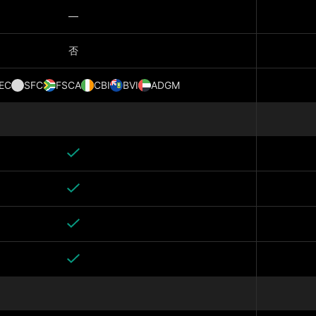
—
否
EC
SFC
FSCA
CBI
BVI
ADGM