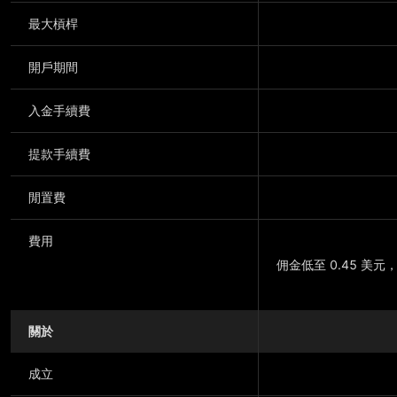
最大槓桿
開戶期間
入金手續費
提款手續費
閒置費
費用
佣金低至 0.45 美元
關於
顯示更多
成立