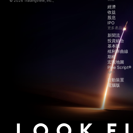
© 2026 TradingView, Inc.。
經濟
收益
股息
IPO
更多產品
新聞流
投資組合
基本圖
殖利率曲線
期權
宏觀地圖
Pine Script®
APP
行動裝置
電腦版