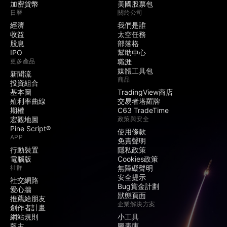
加密貨幣
美國股票包
日曆
關於公司
經濟
我們是誰
收益
太空任務
股息
部落格
IPO
幫助中心
更多產品
職涯
媒體工具包
新聞流
商品
投資組合
基本圖
TradingView商店
殖利率曲線
交易者塔羅牌
期權
C63 TradeTime
宏觀地圖
政策與安全
Pine Script®
使用條款
APP
免責聲明
行動裝置
隱私政策
電腦版
Cookies政策
社群
無障礙聲明
安全提示
社交網路
Bug賞金計劃
愛心牆
狀態頁面
推薦給朋友
企業解決方案
創作者計畫
網站規則
小工具
版主
圖表庫