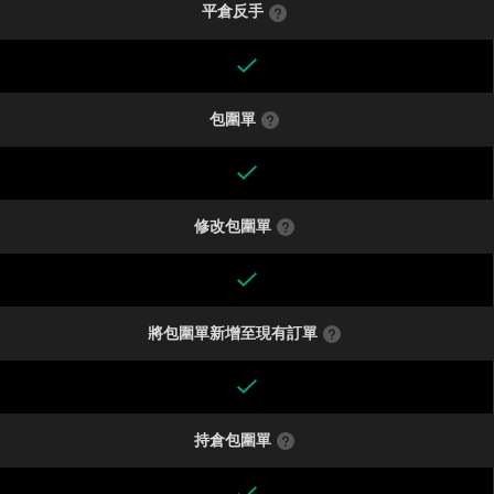
平倉反手
包圍單
修改包圍單
將包圍單新增至現有訂單
持倉包圍單