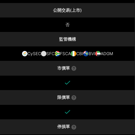
公開交易(上市)
否
監管機構
CySEC
SFC
FSCA
CBI
BVI
ADGM
市價單
限價單
停損單