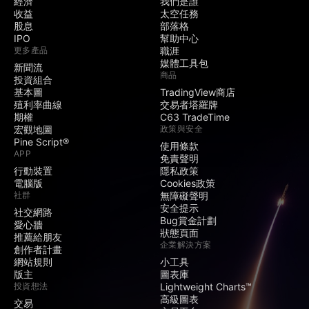
經濟
我們是誰
收益
太空任務
股息
部落格
IPO
幫助中心
更多產品
職涯
媒體工具包
新聞流
商品
投資組合
基本圖
TradingView商店
殖利率曲線
交易者塔羅牌
期權
C63 TradeTime
宏觀地圖
政策與安全
Pine Script®
使用條款
APP
免責聲明
行動裝置
隱私政策
電腦版
Cookies政策
社群
無障礙聲明
安全提示
社交網路
Bug賞金計劃
愛心牆
狀態頁面
推薦給朋友
企業解決方案
創作者計畫
網站規則
小工具
版主
圖表庫
投資想法
Lightweight Charts™
高級圖表
交易