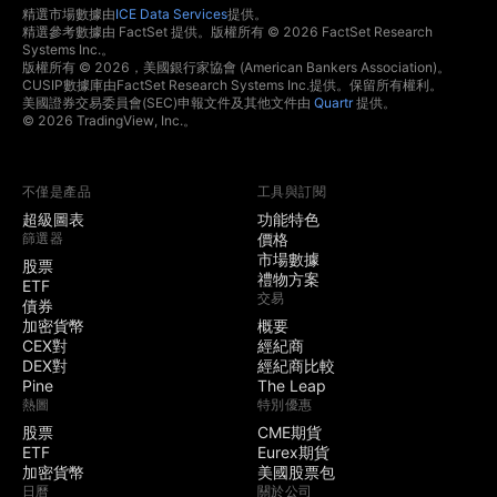
精選市場數據由
ICE Data Services
提供。
精選參考數據由 FactSet 提供。版權所有 © 2026 FactSet Research
Systems Inc.。
版權所有 © 2026，美國銀行家協會 (American Bankers Association)。
CUSIP數據庫由FactSet Research Systems Inc.提供。保留所有權利。
美國證券交易委員會(SEC)申報文件及其他文件由
Quartr
提供。
© 2026 TradingView, Inc.。
不僅是產品
工具與訂閱
超級圖表
功能特色
篩選器
價格
市場數據
股票
禮物方案
ETF
交易
債券
加密貨幣
概要
CEX對
經紀商
DEX對
經紀商比較
Pine
The Leap
熱圖
特別優惠
股票
CME期貨
ETF
Eurex期貨
加密貨幣
美國股票包
日曆
關於公司