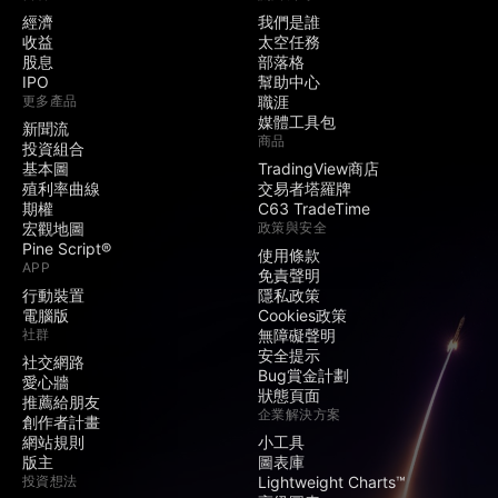
經濟
我們是誰
收益
太空任務
股息
部落格
IPO
幫助中心
更多產品
職涯
媒體工具包
新聞流
商品
投資組合
基本圖
TradingView商店
殖利率曲線
交易者塔羅牌
期權
C63 TradeTime
宏觀地圖
政策與安全
Pine Script®
使用條款
APP
免責聲明
行動裝置
隱私政策
電腦版
Cookies政策
社群
無障礙聲明
安全提示
社交網路
Bug賞金計劃
愛心牆
狀態頁面
推薦給朋友
企業解決方案
創作者計畫
網站規則
小工具
版主
圖表庫
投資想法
Lightweight Charts™