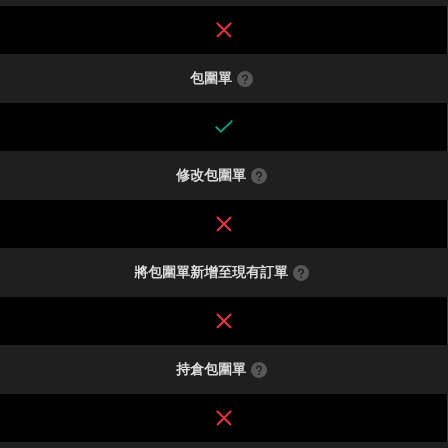
包圍單
修改包圍單
將包圍單新增至現有訂單
持倉包圍單