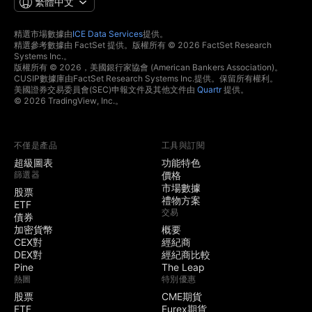
繁體中文
精選市場數據由
ICE Data Services
提供。
精選參考數據由 FactSet 提供。版權所有 © 2026 FactSet Research
Systems Inc.。
版權所有 © 2026，美國銀行家協會 (American Bankers Association)。
CUSIP數據庫由FactSet Research Systems Inc.提供。保留所有權利。
美國證券交易委員會(SEC)申報文件及其他文件由
Quartr
提供。
© 2026 TradingView, Inc.。
不僅是產品
工具與訂閱
超級圖表
功能特色
篩選器
價格
市場數據
股票
禮物方案
ETF
交易
債券
加密貨幣
概要
CEX對
經紀商
DEX對
經紀商比較
Pine
The Leap
熱圖
特別優惠
股票
CME期貨
ETF
Eurex期貨