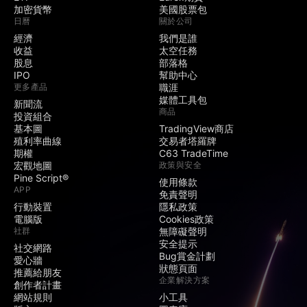
加密貨幣
美國股票包
日曆
關於公司
經濟
我們是誰
收益
太空任務
股息
部落格
IPO
幫助中心
更多產品
職涯
媒體工具包
新聞流
商品
投資組合
基本圖
TradingView商店
殖利率曲線
交易者塔羅牌
期權
C63 TradeTime
宏觀地圖
政策與安全
Pine Script®
使用條款
APP
免責聲明
行動裝置
隱私政策
電腦版
Cookies政策
社群
無障礙聲明
安全提示
社交網路
Bug賞金計劃
愛心牆
狀態頁面
推薦給朋友
企業解決方案
創作者計畫
網站規則
小工具