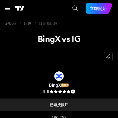
立即開始
經紀商
/
比較
/
經紀商比較
BingX vs IG
BingX
BingX
GOLD
4.6
已連接帳戶
190,253