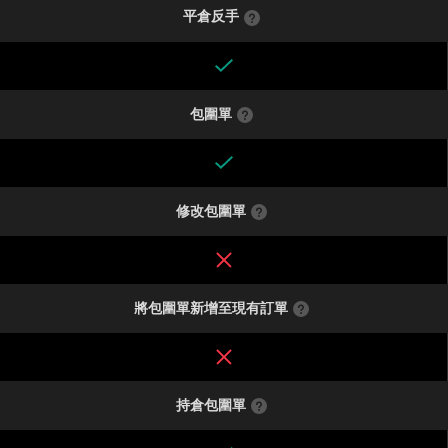
平倉反手
包圍單
修改包圍單
將包圍單新增至現有訂單
持倉包圍單