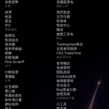
加密貨幣
美國股票包
日曆
關於公司
經濟
我們是誰
收益
太空任務
股息
部落格
IPO
幫助中心
更多產品
職涯
媒體工具包
新聞流
商品
投資組合
基本圖
TradingView商店
殖利率曲線
交易者塔羅牌
期權
C63 TradeTime
宏觀地圖
政策與安全
Pine Script®
使用條款
APP
免責聲明
行動裝置
隱私政策
電腦版
Cookies政策
社群
無障礙聲明
安全提示
社交網路
Bug賞金計劃
愛心牆
狀態頁面
推薦給朋友
企業解決方案
創作者計畫
網站規則
小工具
版主
圖表庫