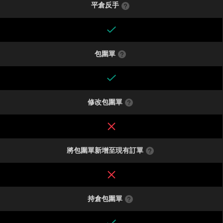
平倉反手
包圍單
修改包圍單
將包圍單新增至現有訂單
持倉包圍單