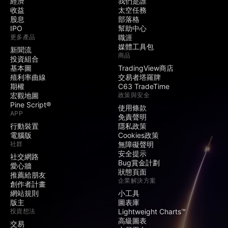
經濟
我們是誰
收益
太空任務
股息
部落格
IPO
幫助中心
更多產品
職涯
媒體工具包
新聞流
商品
投資組合
基本圖
TradingView商店
殖利率曲線
交易者塔羅牌
期權
C63 TradeTime
宏觀地圖
政策與安全
Pine Script®
使用條款
APP
免責聲明
行動裝置
隱私政策
電腦版
Cookies政策
社群
無障礙聲明
安全提示
社交網路
Bug賞金計劃
愛心牆
狀態頁面
推薦給朋友
企業解決方案
創作者計畫
網站規則
小工具
版主
圖表庫
投資想法
Lightweight Charts™
高級圖表
交易