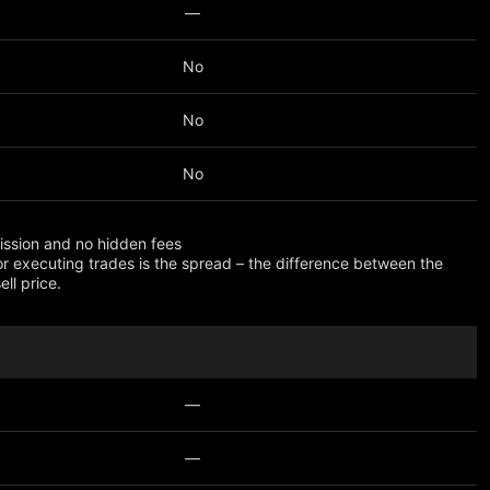
—
No
No
No
ssion and no hidden fees
or executing trades is the spread – the difference between the
ll price.
—
—