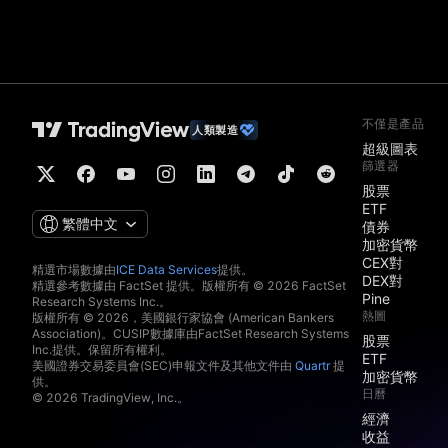
不僅是產品
人類製造
超級圖表
篩選器
股票
ETF
繁體中文
債券
加密貨幣
CEX對
精選市場數據由
ICE Data Services
提供。
DEX對
精選參考數據由 FactSet 提供。版權所有 © 2026 FactSet
Pine
Research Systems Inc.。
熱圖
版權所有 © 2026，美國銀行家協會 (American Bankers
Association)。CUSIP數據庫由FactSet Research Systems
股票
Inc.提供。保留所有權利。
ETF
美國證券交易委員會(SEC)申報文件及其他文件由
Quartr
提
加密貨幣
供。
日曆
© 2026 TradingView, Inc.。
經濟
收益