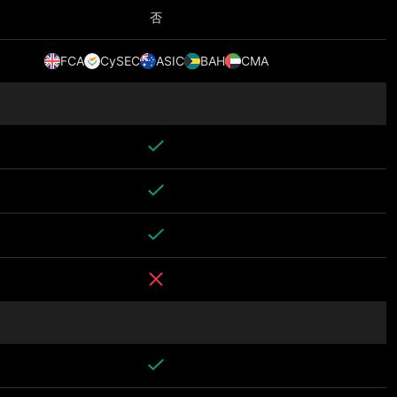
否
FCA
CySEC
ASIC
BAH
CMA