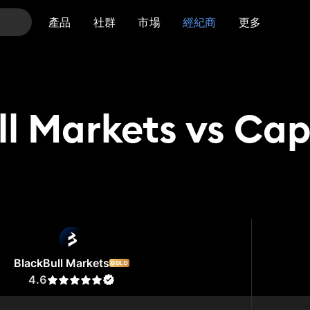
產品
社群
市場
經紀商
更多
ll Markets vs Cap
 Markets
Capital.com
BlackBull Markets
GOLD
4.6