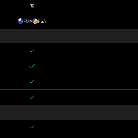
否
FMA
FSA