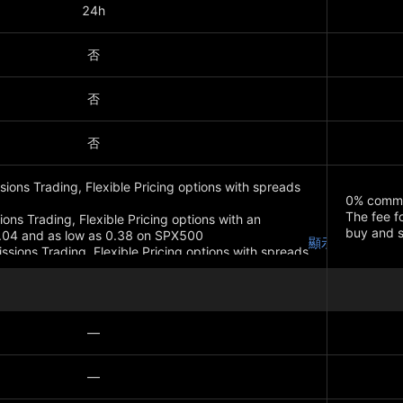
24h
否
否
否
ions Trading, Flexible Pricing options with spreads
0% commi
The fee f
ns Trading, Flexible Pricing options with an
buy and se
.04 and as low as 0.38 on SPX500
顯示更多
sions Trading, Flexible Pricing options with spreads
顯示更多
—
—