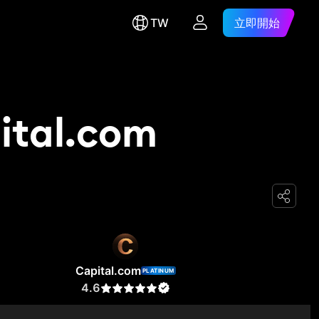
TW
立即開始
ital.com
Capital.com
PLATINUM
4.6