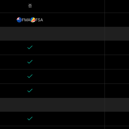
否
FMA
FSA