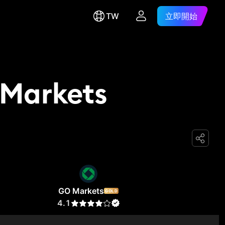
TW
立即開始
 Markets
GO Markets
GOLD
4.1