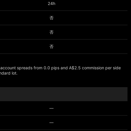
24h
否
否
否
account spreads from 0.0 pips and A$2.5 commission per side
ndard lot.
—
—