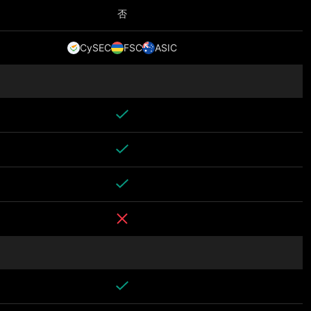
否
CySEC
FSC
ASIC