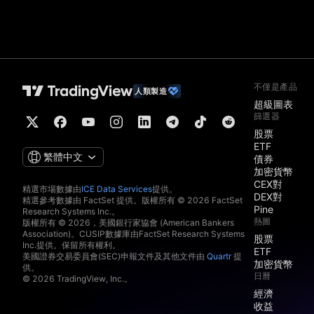
不僅是產品
人類製造
超級圖表
篩選器
股票
ETF
繁體中文
債券
加密貨幣
CEX對
精選市場數據由
ICE Data Services
提供。
DEX對
精選參考數據由 FactSet 提供。版權所有 © 2026 FactSet
Pine
Research Systems Inc.。
熱圖
版權所有 © 2026，美國銀行家協會 (American Bankers
Association)。CUSIP數據庫由FactSet Research Systems
股票
Inc.提供。保留所有權利。
ETF
美國證券交易委員會(SEC)申報文件及其他文件由
Quartr
提
加密貨幣
供。
日曆
© 2026 TradingView, Inc.。
經濟
收益