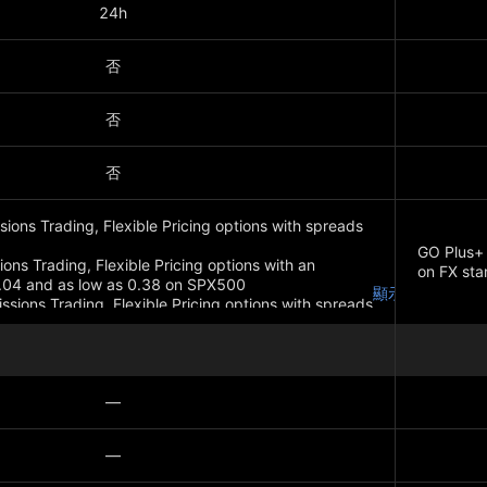
24h
否
否
否
ions Trading, Flexible Pricing options with spreads
GO Plus+ 
ns Trading, Flexible Pricing options with an
on FX sta
.04 and as low as 0.38 on SPX500
顯示更多
sions Trading, Flexible Pricing options with spreads
顯示更多
—
—