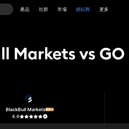
產品
社群
市場
經紀商
更多
ll Markets vs GO
 Markets
GO Markets
BlackBull Markets
GOLD
4.6