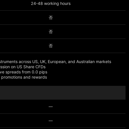
24-48 working hours
否
否
否
truments across US, UK, European, and Australian markets
ssion on US Share CFDs
ve spreads from 0.0 pips
e promotions and rewards
—
—