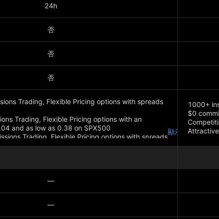
24h
否
否
否
ions Trading, Flexible Pricing options with spreads
1000+ ins
$0 commi
ns Trading, Flexible Pricing options with an
Competiti
.04 and as low as 0.38 on SPX500
Attractiv
顯示更多
sions Trading, Flexible Pricing options with spreads
顯示更多
—
—