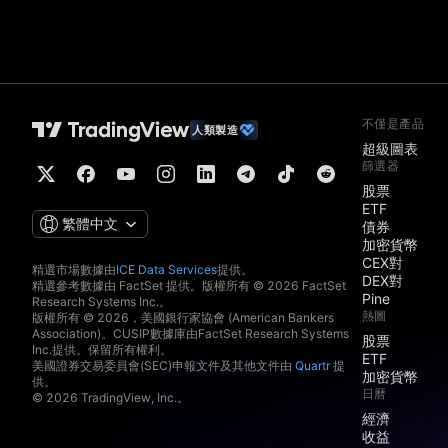
不僅是產品
人類製造
超級圖表
篩選器
股票
ETF
繁體中文
債券
加密貨幣
CEX對
精選市場數據由
ICE Data Services
提供。
DEX對
精選參考數據由 FactSet 提供。版權所有 © 2026 FactSet
Pine
Research Systems Inc.。
熱圖
版權所有 © 2026，美國銀行家協會 (American Bankers
Association)。CUSIP數據庫由FactSet Research Systems
股票
Inc.提供。保留所有權利。
ETF
美國證券交易委員會(SEC)申報文件及其他文件由
Quartr
提
加密貨幣
供。
日曆
© 2026 TradingView, Inc.。
經濟
收益