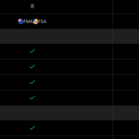
否
FMA
FSA