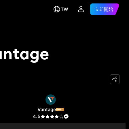
TW
立即開始
Vantage
Vantage
GOLD
4.5