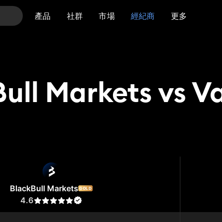
產品
社群
市場
經紀商
更多
ull Markets vs 
 Markets
Vantage
BlackBull Markets
GOLD
4.6