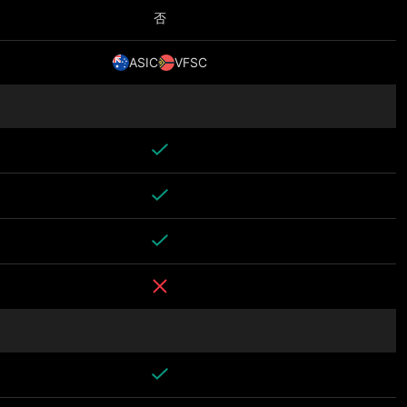
否
ASIC
VFSC