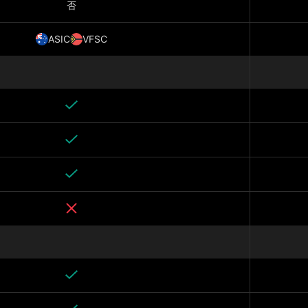
否
ASIC
VFSC