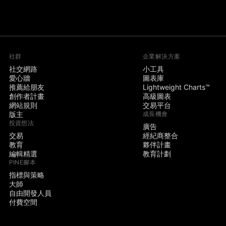
社群
企業解決方案
社交網路
小工具
愛心牆
圖表庫
推薦給朋友
Lightweight Charts™
創作者計畫
高級圖表
網站規則
交易平台
版主
成長機會
投資想法
廣告
交易
經紀商整合
教育
夥伴計畫
編輯精選
教育計劃
PINE腳本
指標與策略
大師
自由開發人員
付費空間