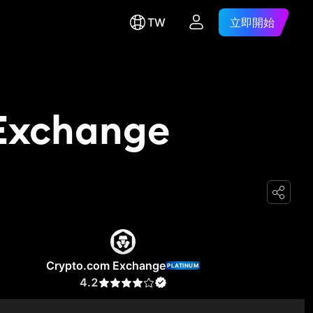
TW
立即開始
 Exchange
Crypto.com Exchange
PLATINUM
4.2