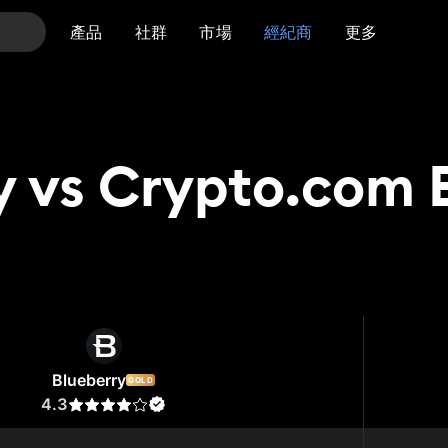
產品
社群
市場
經紀商
更多
y vs Crypto.com
erry
Crypto.com Exchange
Blueberry
GOLD
4.3