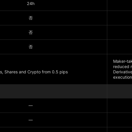
24h
否
否
否
Maker-tak
reduced 
s, Shares and Crypto from 0.5 pips
Derivativ
executio
顯示更多
—
—