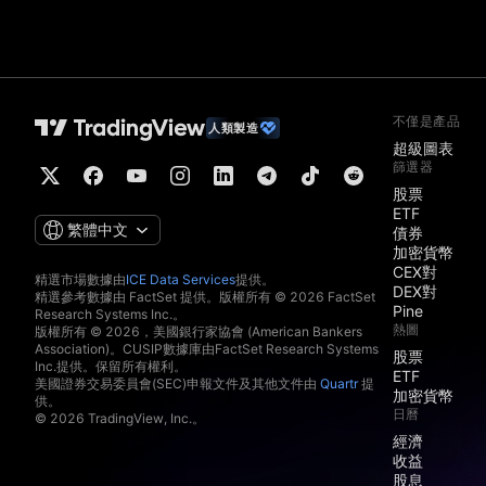
不僅是產品
人類製造
超級圖表
篩選器
股票
ETF
繁體中文
債券
加密貨幣
CEX對
精選市場數據由
ICE Data Services
提供。
DEX對
精選參考數據由 FactSet 提供。版權所有 © 2026 FactSet
Pine
Research Systems Inc.。
熱圖
版權所有 © 2026，美國銀行家協會 (American Bankers
Association)。CUSIP數據庫由FactSet Research Systems
股票
Inc.提供。保留所有權利。
ETF
美國證券交易委員會(SEC)申報文件及其他文件由
Quartr
提
加密貨幣
供。
日曆
© 2026 TradingView, Inc.。
經濟
收益
股息