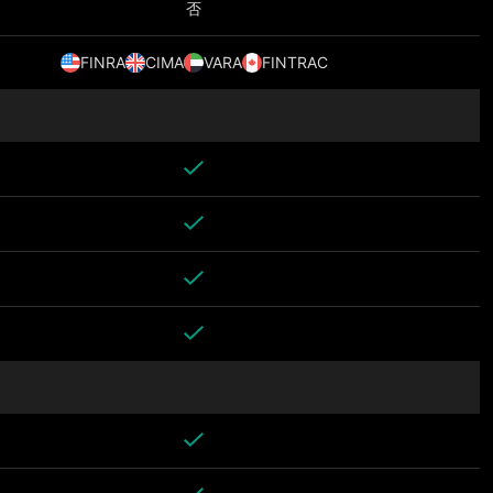
否
FINRA
CIMA
VARA
FINTRAC