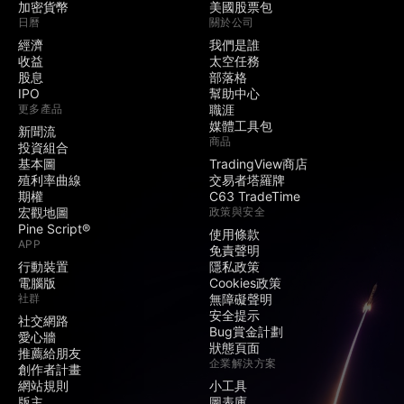
加密貨幣
美國股票包
日曆
關於公司
經濟
我們是誰
收益
太空任務
股息
部落格
IPO
幫助中心
更多產品
職涯
媒體工具包
新聞流
商品
投資組合
基本圖
TradingView商店
殖利率曲線
交易者塔羅牌
期權
C63 TradeTime
宏觀地圖
政策與安全
Pine Script®
使用條款
APP
免責聲明
行動裝置
隱私政策
電腦版
Cookies政策
社群
無障礙聲明
安全提示
社交網路
Bug賞金計劃
愛心牆
狀態頁面
推薦給朋友
企業解決方案
創作者計畫
網站規則
小工具
版主
圖表庫