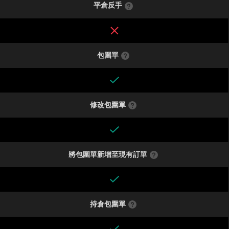
平倉反手
包圍單
修改包圍單
將包圍單新增至現有訂單
持倉包圍單