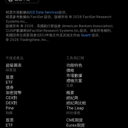
精選市場數據由
ICE Data Services
提供。
精選參考數據由 FactSet 提供。版權所有 © 2026 FactSet Research
Systems Inc.。
版權所有 © 2026，美國銀行家協會 (American Bankers Association)。
CUSIP數據庫由FactSet Research Systems Inc.提供。保留所有權利。
美國證券交易委員會(SEC)申報文件及其他文件由
Quartr
提供。
© 2026 TradingView, Inc.。
不僅是產品
工具與訂閱
超級圖表
功能特色
篩選器
價格
市場數據
股票
禮物方案
ETF
交易
債券
加密貨幣
概要
CEX對
經紀商
DEX對
經紀商比較
Pine
The Leap
熱圖
特別優惠
股票
CME期貨
ETF
Eurex期貨