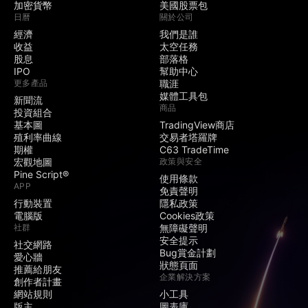
加密貨幣
美國股票包
日曆
關於公司
經濟
我們是誰
收益
太空任務
股息
部落格
IPO
幫助中心
更多產品
職涯
媒體工具包
新聞流
商品
投資組合
基本圖
TradingView商店
殖利率曲線
交易者塔羅牌
期權
C63 TradeTime
宏觀地圖
政策與安全
Pine Script®
使用條款
APP
免責聲明
行動裝置
隱私政策
電腦版
Cookies政策
社群
無障礙聲明
安全提示
社交網路
Bug賞金計劃
愛心牆
狀態頁面
推薦給朋友
企業解決方案
創作者計畫
網站規則
小工具
版主
圖表庫