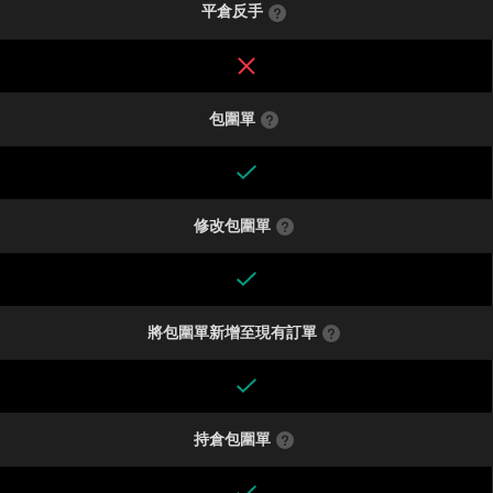
平倉反手
包圍單
修改包圍單
將包圍單新增至現有訂單
持倉包圍單