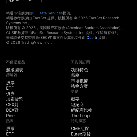
精選市場數據由
ICE Data Services
提供。
精選參考數據由 FactSet 提供。版權所有 © 2026 FactSet Research
Systems Inc.。
版權所有 © 2026，美國銀行家協會 (American Bankers Association)。
CUSIP數據庫由FactSet Research Systems Inc.提供。保留所有權利。
美國證券交易委員會(SEC)申報文件及其他文件由
Quartr
提供。
© 2026 TradingView, Inc.。
不僅是產品
工具與訂閱
超級圖表
功能特色
篩選器
價格
市場數據
股票
禮物方案
ETF
交易
債券
加密貨幣
概要
CEX對
經紀商
DEX對
經紀商比較
Pine
The Leap
熱圖
特別優惠
股票
CME期貨
ETF
Eurex期貨