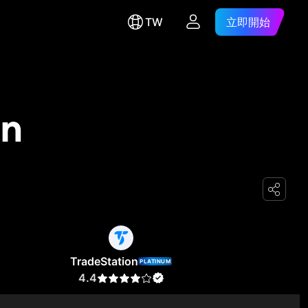
TW
立即開始
on
TradeStation
PLATINUM
4.4