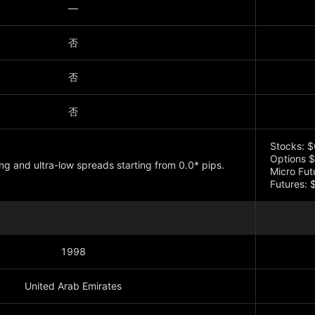
—
否
否
否
Stocks: $
Options $
g and ultra-low spreads starting from 0.0* pips.
Micro Fut
Futures: 
顯示更多
1998
United Arab Emirates