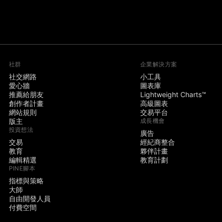
社群
企業解決方案
社交網路
小工具
愛心牆
圖表庫
推薦給朋友
Lightweight Charts™
創作者計畫
高級圖表
網站規則
交易平台
版主
成長機會
投資想法
廣告
交易
經紀商整合
教育
夥伴計畫
編輯精選
教育計劃
PINE腳本
指標與策略
大師
自由開發人員
付費空間