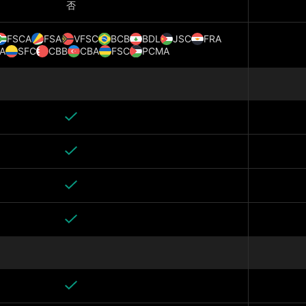
否
FSCA
FSA
VFSC
BCB
BDL
JSC
FRA
A
SFC
CBB
CBA
FSC
PCMA