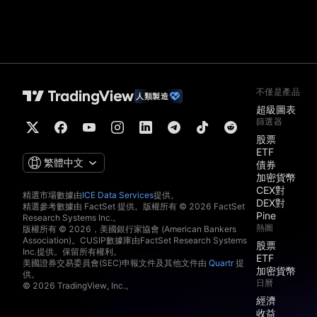
不僅是產品
人類製造
超級圖表
篩選器
股票
ETF
繁體中文
債券
加密貨幣
CEX對
精選市場數據由
ICE Data Services
提供。
DEX對
精選參考數據由 FactSet 提供。版權所有 © 2026 FactSet
Pine
Research Systems Inc.。
熱圖
版權所有 © 2026，美國銀行家協會 (American Bankers
Association)。CUSIP數據庫由FactSet Research Systems
股票
Inc.提供。保留所有權利。
ETF
美國證券交易委員會(SEC)申報文件及其他文件由
Quartr
提
加密貨幣
供。
日曆
© 2026 TradingView, Inc.。
經濟
收益