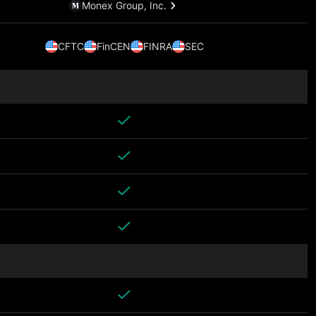
Monex Group, Inc.
CFTC
FinCEN
FINRA
SEC