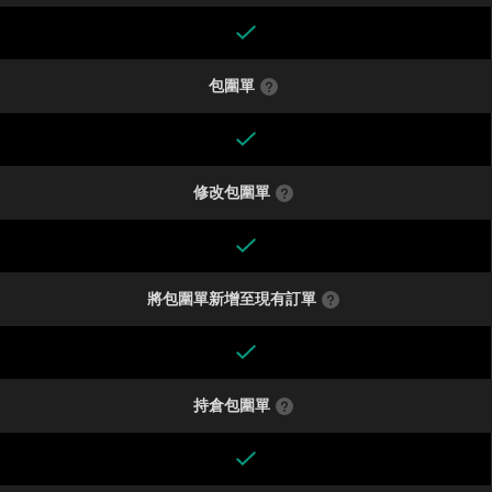
包圍單
修改包圍單
將包圍單新增至現有訂單
持倉包圍單