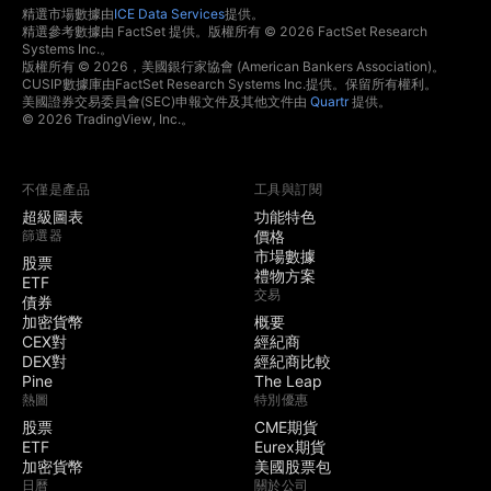
精選市場數據由
ICE Data Services
提供。
精選參考數據由 FactSet 提供。版權所有 © 2026 FactSet Research
Systems Inc.。
版權所有 © 2026，美國銀行家協會 (American Bankers Association)。
CUSIP數據庫由FactSet Research Systems Inc.提供。保留所有權利。
美國證券交易委員會(SEC)申報文件及其他文件由
Quartr
提供。
© 2026 TradingView, Inc.。
不僅是產品
工具與訂閱
超級圖表
功能特色
篩選器
價格
市場數據
股票
禮物方案
ETF
交易
債券
加密貨幣
概要
CEX對
經紀商
DEX對
經紀商比較
Pine
The Leap
熱圖
特別優惠
股票
CME期貨
ETF
Eurex期貨
加密貨幣
美國股票包
日曆
關於公司