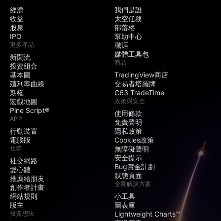
經濟
我們是誰
收益
太空任務
股息
部落格
IPO
幫助中心
更多產品
職涯
媒體工具包
新聞流
商品
投資組合
基本圖
TradingView商店
殖利率曲線
交易者塔羅牌
期權
C63 TradeTime
宏觀地圖
政策與安全
Pine Script®
使用條款
APP
免責聲明
行動裝置
隱私政策
電腦版
Cookies政策
社群
無障礙聲明
安全提示
社交網路
Bug賞金計劃
愛心牆
狀態頁面
推薦給朋友
企業解決方案
創作者計畫
網站規則
小工具
版主
圖表庫
投資想法
Lightweight Charts™