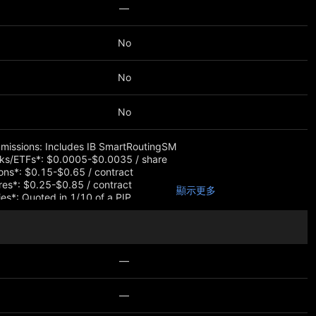
—
No
No
No
missions: Includes IB SmartRoutingSM
cks/ETFs*: $0.0005-$0.0035 / share
ons*: $0.15-$0.65 / contract
res*: $0.25-$0.85 / contract
顯示更多
ies*: Quoted in 1/10 of a PIP
ble rates worldwide
al charges and restrictions apply
—
—