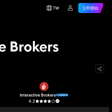
TW
立即開始
e Brokers
Interactive Brokers
PLATINUM
4.2