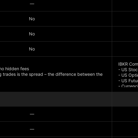
—
No
No
No
IBKR Com
no hidden fees
- US Sto
g trades is the spread – the difference between the
- US Opti
- US Futu
- Currenc
- Compara
*Addition
—
—