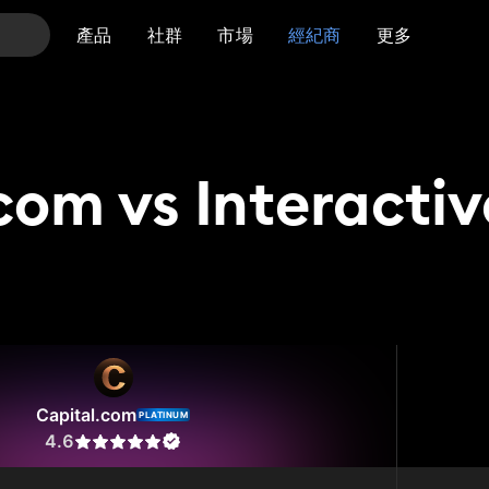
產品
社群
市場
經紀商
更多
com vs Interactiv
l.com
Interactive Brokers
Capital.com
PLATINUM
4.6