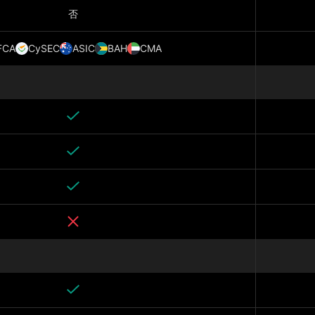
否
FCA
CySEC
ASIC
BAH
CMA