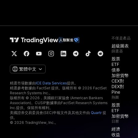
不僅是產品
人類製造
超級圖表
篩選器
股票
ETF
繁體中文
債券
加密貨幣
CEX對
精選市場數據由
ICE Data Services
提供。
DEX對
精選參考數據由 FactSet 提供。版權所有 © 2026 FactSet
Pine
Research Systems Inc.。
熱圖
版權所有 © 2026，美國銀行家協會 (American Bankers
Association)。CUSIP數據庫由FactSet Research Systems
股票
Inc.提供。保留所有權利。
ETF
美國證券交易委員會(SEC)申報文件及其他文件由
Quartr
提
加密貨幣
供。
日曆
© 2026 TradingView, Inc.。
經濟
收益