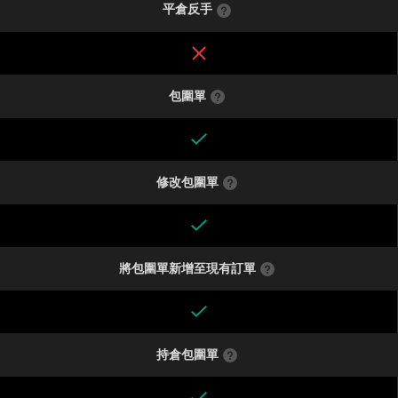
平倉反手
包圍單
修改包圍單
將包圍單新增至現有訂單
持倉包圍單