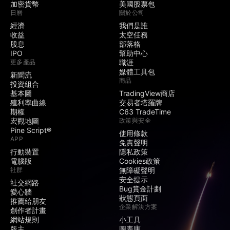
加密貨幣
美國股票包
日曆
關於公司
經濟
我們是誰
收益
太空任務
股息
部落格
IPO
幫助中心
更多產品
職涯
媒體工具包
新聞流
商品
投資組合
基本圖
TradingView商店
殖利率曲線
交易者塔羅牌
期權
C63 TradeTime
宏觀地圖
政策與安全
Pine Script®
使用條款
APP
免責聲明
行動裝置
隱私政策
電腦版
Cookies政策
社群
無障礙聲明
安全提示
社交網路
Bug賞金計劃
愛心牆
狀態頁面
推薦給朋友
企業解決方案
創作者計畫
網站規則
小工具
版主
圖表庫