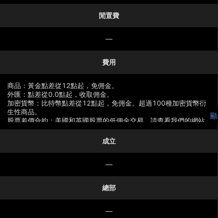
閒置費
—
費用
商品：黃金點差從12點起，免佣金。
外匯：點差從0.0點起，收取佣金。
加密貨幣：比特幣點差從12點起，免佣金。超過100種加密貨幣衍
生性商品。
顯
股票差價合約：美國和英國股票的低佣金交易，請查看我們的網站
以了解資訊。
成立
—
總部
—