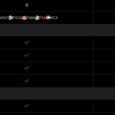
否
ASIC
FSCA
CMA
FSA
SCA