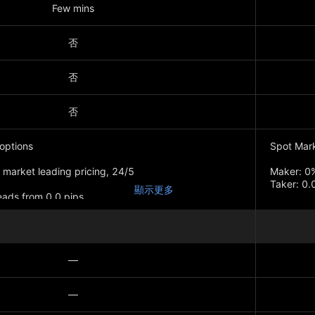
Few mins
否
否
否
options
Spot Mar
d market leading pricing, 24/5
Maker: 0
Taker: 0
顯示更多
eads from 0.0 pips
Futures M
Maker: 0
Taker: 0
—
—