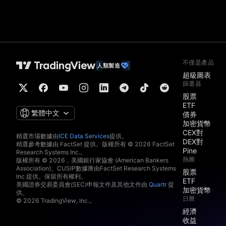
不僅是產品
人類製造
超級圖表
篩選器
股票
ETF
繁體中文
債券
加密貨幣
CEX對
精選市場數據由
ICE Data Services
提供。
DEX對
精選參考數據由 FactSet 提供。版權所有 © 2026 FactSet
Pine
Research Systems Inc.。
熱圖
版權所有 © 2026，美國銀行家協會 (American Bankers
Association)。CUSIP數據庫由FactSet Research Systems
股票
Inc.提供。保留所有權利。
ETF
美國證券交易委員會(SEC)申報文件及其他文件由
Quartr
提
加密貨幣
供。
日曆
© 2026 TradingView, Inc.。
經濟
收益