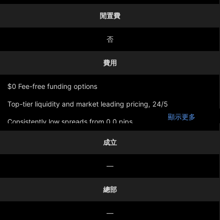
閒置費
否
費用
$0 Fee-free funding options
Top-tier liquidity and market leading pricing, 24/5
顯示更多
Consistently low spreads from 0.0 pips
成立
—
總部
—