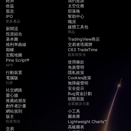
經濟
我們是誰
收益
太空任務
股息
部落格
IPO
幫助中心
更多產品
職涯
媒體工具包
新聞流
商品
投資組合
基本圖
TradingView商店
殖利率曲線
交易者塔羅牌
期權
C63 TradeTime
宏觀地圖
政策與安全
Pine Script®
使用條款
APP
免責聲明
行動裝置
隱私政策
電腦版
Cookies政策
社群
無障礙聲明
安全提示
社交網路
Bug賞金計劃
愛心牆
狀態頁面
推薦給朋友
企業解決方案
創作者計畫
網站規則
小工具
版主
圖表庫
投資想法
Lightweight Charts™
高級圖表
交易