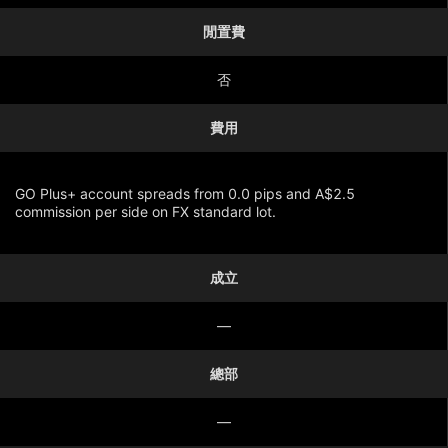
閒置費
否
費用
GO Plus+ account spreads from 0.0 pips and A$2.5
commission per side on FX standard lot.
成立
顯示更多
—
總部
—