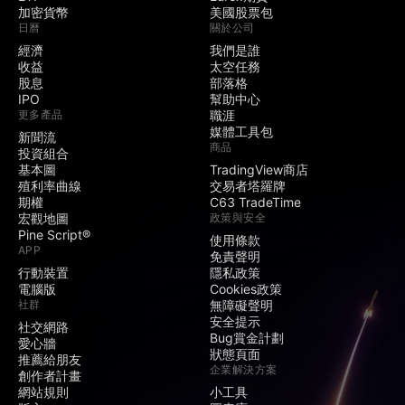
加密貨幣
美國股票包
日曆
關於公司
經濟
我們是誰
收益
太空任務
股息
部落格
IPO
幫助中心
更多產品
職涯
媒體工具包
新聞流
商品
投資組合
基本圖
TradingView商店
殖利率曲線
交易者塔羅牌
期權
C63 TradeTime
宏觀地圖
政策與安全
Pine Script®
使用條款
APP
免責聲明
行動裝置
隱私政策
電腦版
Cookies政策
社群
無障礙聲明
安全提示
社交網路
Bug賞金計劃
愛心牆
狀態頁面
推薦給朋友
企業解決方案
創作者計畫
網站規則
小工具