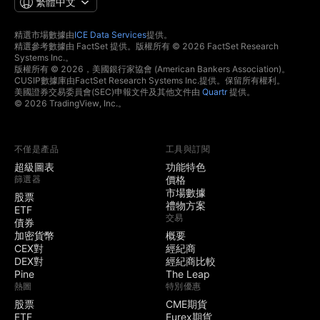
繁體中文
精選市場數據由
ICE Data Services
提供。
精選參考數據由 FactSet 提供。版權所有 © 2026 FactSet Research
Systems Inc.。
版權所有 © 2026，美國銀行家協會 (American Bankers Association)。
CUSIP數據庫由FactSet Research Systems Inc.提供。保留所有權利。
美國證券交易委員會(SEC)申報文件及其他文件由
Quartr
提供。
© 2026 TradingView, Inc.。
不僅是產品
工具與訂閱
超級圖表
功能特色
篩選器
價格
市場數據
股票
禮物方案
ETF
交易
債券
加密貨幣
概要
CEX對
經紀商
DEX對
經紀商比較
Pine
The Leap
熱圖
特別優惠
股票
CME期貨
ETF
Eurex期貨