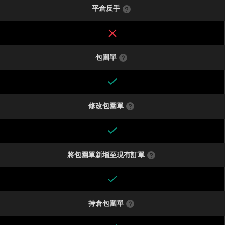
平倉反手
包圍單
修改包圍單
將包圍單新增至現有訂單
持倉包圍單