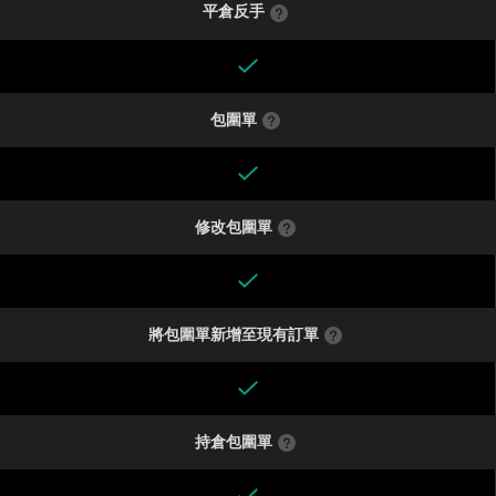
平倉反手
包圍單
修改包圍單
將包圍單新增至現有訂單
持倉包圍單