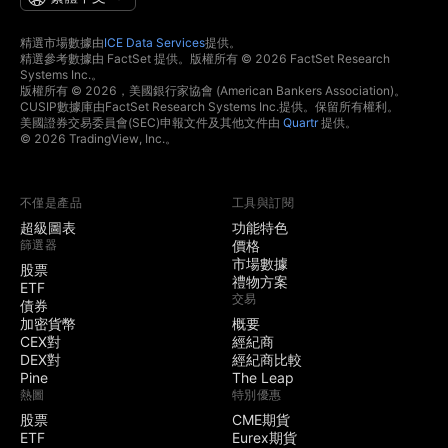
精選市場數據由
ICE Data Services
提供。
精選參考數據由 FactSet 提供。版權所有 © 2026 FactSet Research
Systems Inc.。
版權所有 © 2026，美國銀行家協會 (American Bankers Association)。
CUSIP數據庫由FactSet Research Systems Inc.提供。保留所有權利。
美國證券交易委員會(SEC)申報文件及其他文件由
Quartr
提供。
© 2026 TradingView, Inc.。
不僅是產品
工具與訂閱
超級圖表
功能特色
篩選器
價格
市場數據
股票
禮物方案
ETF
交易
債券
加密貨幣
概要
CEX對
經紀商
DEX對
經紀商比較
Pine
The Leap
熱圖
特別優惠
股票
CME期貨
ETF
Eurex期貨