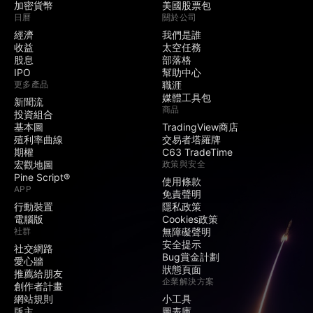
加密貨幣
美國股票包
日曆
關於公司
經濟
我們是誰
收益
太空任務
股息
部落格
IPO
幫助中心
更多產品
職涯
媒體工具包
新聞流
商品
投資組合
基本圖
TradingView商店
殖利率曲線
交易者塔羅牌
期權
C63 TradeTime
宏觀地圖
政策與安全
Pine Script®
使用條款
APP
免責聲明
行動裝置
隱私政策
電腦版
Cookies政策
社群
無障礙聲明
安全提示
社交網路
Bug賞金計劃
愛心牆
狀態頁面
推薦給朋友
企業解決方案
創作者計畫
網站規則
小工具
版主
圖表庫