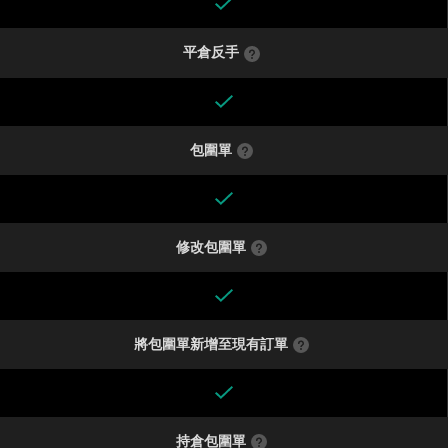
平倉反手
包圍單
修改包圍單
將包圍單新增至現有訂單
持倉包圍單