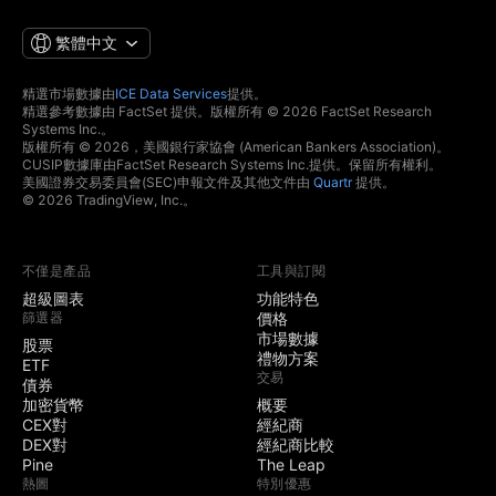
繁體中文
精選市場數據由
ICE Data Services
提供。
精選參考數據由 FactSet 提供。版權所有 © 2026 FactSet Research
Systems Inc.。
版權所有 © 2026，美國銀行家協會 (American Bankers Association)。
CUSIP數據庫由FactSet Research Systems Inc.提供。保留所有權利。
美國證券交易委員會(SEC)申報文件及其他文件由
Quartr
提供。
© 2026 TradingView, Inc.。
不僅是產品
工具與訂閱
超級圖表
功能特色
篩選器
價格
市場數據
股票
禮物方案
ETF
交易
債券
加密貨幣
概要
CEX對
經紀商
DEX對
經紀商比較
Pine
The Leap
熱圖
特別優惠