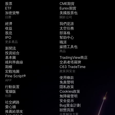
股票
CME期貨
ETF
Eurex期貨
加密貨幣
美國股票包
日曆
關於公司
經濟
我們是誰
收益
太空任務
股息
部落格
IPO
幫助中心
更多產品
職涯
媒體工具包
新聞流
商品
投資組合
基本圖
TradingView商店
殖利率曲線
交易者塔羅牌
期權
C63 TradeTime
宏觀地圖
政策與安全
Pine Script®
使用條款
APP
免責聲明
行動裝置
隱私政策
電腦版
Cookies政策
社群
無障礙聲明
安全提示
社交網路
Bug賞金計劃
愛心牆
狀態頁面
推薦給朋友
企業解決方案