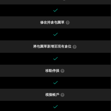
修改持倉包圍單
將包圍單新增至現有倉位
移動停損
模擬帳戶