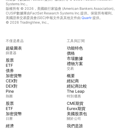
Systems Inc.。
版權所有 © 2026，美國銀行家協會 (American Bankers Association)。
CUSIP數據庫由FactSet Research Systems Inc.提供。保留所有權利。
美國證券交易委員會(SEC)申報文件及其他文件由
Quartr
提供。
© 2026 TradingView, Inc.。
不僅是產品
工具與訂閱
超級圖表
功能特色
篩選器
價格
市場數據
股票
禮物方案
ETF
交易
債券
加密貨幣
概要
CEX對
經紀商
DEX對
經紀商比較
Pine
The Leap
熱圖
特別優惠
股票
CME期貨
ETF
Eurex期貨
加密貨幣
美國股票包
日曆
關於公司
經濟
我們是誰