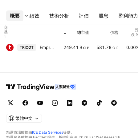
概要
更多
績效
技術分析
評價
股息
盈利能力
商
品
總市值
價格
跌 
Empresas Tricot SA
249.41 B
581.78
0.00
TRICOT
CLP
CLP
人類製造
繁體中文
精選市場數據由
ICE Data Services
提供。
精選參考數據由 FactSet 提供。版權所有 © 2026 FactSet Research