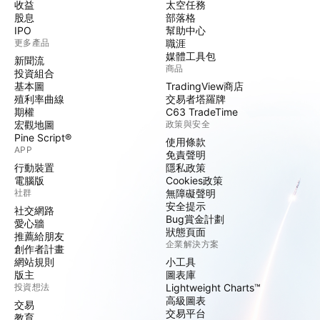
收益
太空任務
股息
部落格
IPO
幫助中心
更多產品
職涯
媒體工具包
新聞流
商品
投資組合
基本圖
TradingView商店
殖利率曲線
交易者塔羅牌
期權
C63 TradeTime
宏觀地圖
政策與安全
Pine Script®
使用條款
APP
免責聲明
行動裝置
隱私政策
電腦版
Cookies政策
社群
無障礙聲明
安全提示
社交網路
Bug賞金計劃
愛心牆
狀態頁面
推薦給朋友
企業解決方案
創作者計畫
網站規則
小工具
版主
圖表庫
投資想法
Lightweight Charts™
高級圖表
交易
交易平台
教育