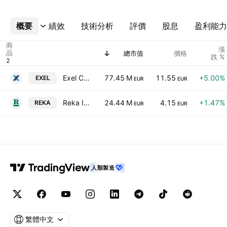
概要
更多
績效
技術分析
評價
股息
盈利能力
商
漲
品
總市值
價格
跌 %
Exel Composites Oyj
77.45 M
11.55
+5.00%
EXEL
EUR
EUR
Reka Industrial Plc Class B
24.44 M
4.15
+1.47%
REKA
EUR
EUR
人類製造
繁體中文