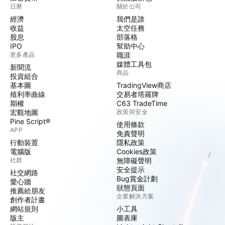
日曆
關於公司
經濟
我們是誰
收益
太空任務
股息
部落格
IPO
幫助中心
更多產品
職涯
媒體工具包
新聞流
商品
投資組合
基本圖
TradingView商店
殖利率曲線
交易者塔羅牌
期權
C63 TradeTime
宏觀地圖
政策與安全
Pine Script®
使用條款
APP
免責聲明
行動裝置
隱私政策
電腦版
Cookies政策
社群
無障礙聲明
安全提示
社交網路
Bug賞金計劃
愛心牆
狀態頁面
推薦給朋友
企業解決方案
創作者計畫
網站規則
小工具
版主
圖表庫