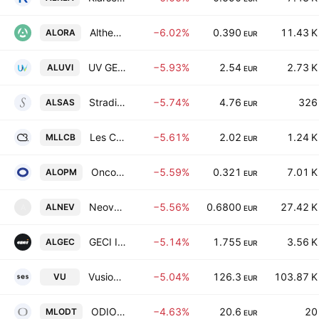
Altheora SA
−6.02%
0.390
11.43 K
ALORA
EUR
UV GERMI Societe Anonyme
−5.93%
2.54
2.73 K
ALUVI
EUR
Stradim-Espace Finances SA
−5.74%
4.76
326
ALSAS
EUR
Les Constructeurs du Bois SA
−5.61%
2.02
1.24 K
MLLCB
EUR
Oncodesign Precision Medicine S.A.
−5.59%
0.321
7.01 K
ALOPM
EUR
Neovacs SA
−5.56%
0.6800
27.42 K
ALNEV
A
EUR
GECI International SA
−5.14%
1.755
3.56 K
ALGEC
EUR
VusionGroup S.A.
−5.04%
126.3
103.87 K
VU
EUR
ODIOT S.A.
−4.63%
20.6
20
MLODT
EUR