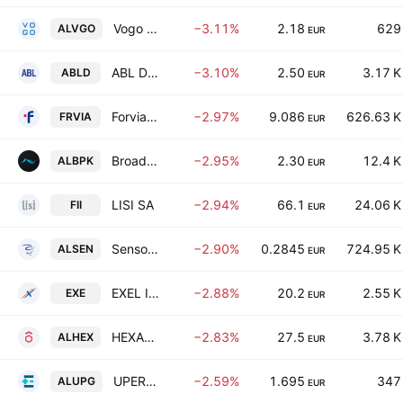
Vogo SA
−3.11%
2.18
629
ALVGO
EUR
ABL Diagnostics SA
−3.10%
2.50
3.17 K
ABLD
EUR
Forvia SE
−2.97%
9.086
626.63 K
FRVIA
EUR
Broadpeak SA
−2.95%
2.30
12.4 K
ALBPK
EUR
LISI SA
−2.94%
66.1
24.06 K
FII
EUR
Sensorion SAS
−2.90%
0.2845
724.95 K
ALSEN
EUR
EXEL Industries SA
−2.88%
20.2
2.55 K
EXE
EUR
HEXAOM SA
−2.83%
27.5
3.78 K
ALHEX
EUR
UPERGY SA
−2.59%
1.695
347
ALUPG
EUR