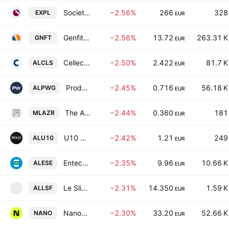
Societe Explosifs et Produits Chimiques SA
−2.56%
266
328
EXPL
EUR
Genfit SA
−2.56%
13.72
263.31 K
GNFT
EUR
Cellectis S.A.
−2.50%
2.422
81.7 K
ALCLS
EUR
Prodways Group SA
−2.45%
0.716
56.18 K
ALPWG
EUR
The Azur Selection SA
−2.44%
0.360
181
MLAZR
EUR
U10 Corp SA
−2.42%
1.21
249
ALU10
EUR
Entech Smart Energies
−2.35%
9.96
10.66 K
ALESE
EUR
Le Slip Francais SA
−2.31%
14.350
1.59 K
ALLSF
A
EUR
Nanobiotix SA
−2.30%
33.20
52.66 K
NANO
EUR