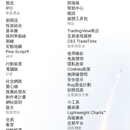
股息
部落格
IPO
幫助中心
更多產品
職涯
媒體工具包
新聞流
商品
投資組合
基本圖
TradingView商店
殖利率曲線
交易者塔羅牌
期權
C63 TradeTime
宏觀地圖
政策與安全
Pine Script®
使用條款
APP
免責聲明
行動裝置
隱私政策
電腦版
Cookies政策
社群
無障礙聲明
安全提示
社交網路
Bug賞金計劃
愛心牆
狀態頁面
推薦給朋友
企業解決方案
創作者計畫
網站規則
小工具
版主
圖表庫
投資想法
Lightweight Charts™
高級圖表
交易
交易平台
教育
成長機會
編輯精選