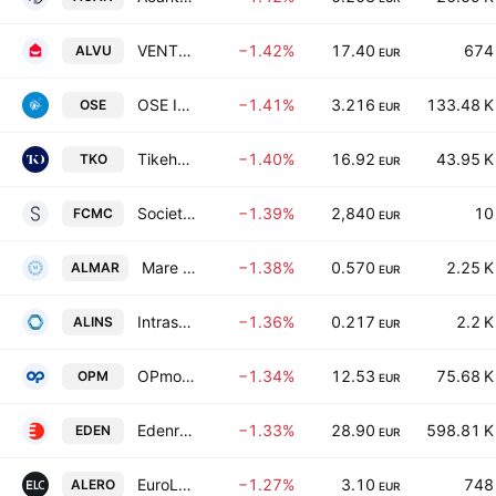
VENTE-UNIQUE.COM
−1.42%
17.40
674
ALVU
EUR
OSE Immunotherapeutics SA
−1.41%
3.216
133.48 K
OSE
EUR
Tikehau Capital SCA
−1.40%
16.92
43.95 K
TKO
EUR
Societe Fermiere du Casino Municipal de Cannes SA
−1.39%
2,840
10
FCMC
EUR
Mare Nostrum SA (FR)
−1.38%
0.570
2.25 K
ALMAR
EUR
Intrasense SA
−1.36%
0.217
2.2 K
ALINS
EUR
OPmobility
−1.34%
12.53
75.68 K
OPM
EUR
Edenred SA
−1.33%
28.90
598.81 K
EDEN
EUR
EuroLand Corporate SA
−1.27%
3.10
748
ALERO
EUR