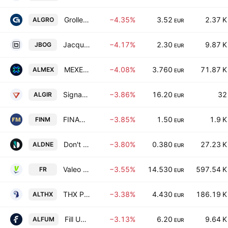
Grolleau
−4.35%
3.52
2.37 K
ALGRO
EUR
Jacques Bogart SA
−4.17%
2.30
9.87 K
JBOG
EUR
MEXEDIA S.P.A.
−4.08%
3.760
71.87 K
ALMEX
EUR
Signaux Girod SA
−3.86%
16.20
32
ALGIR
EUR
FINANCIERE MARJOS SA
−3.85%
1.50
1.9 K
FINM
EUR
Don't Nod Entertainment SA
−3.80%
0.380
27.23 K
ALDNE
EUR
Valeo SE
−3.55%
14.530
597.54 K
FR
EUR
THX Pharma
−3.38%
4.430
186.19 K
ALTHX
EUR
Fill Up Media S.A.
−3.13%
6.20
9.64 K
ALFUM
EUR