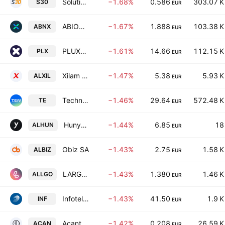
Solutions 30 SE
−1.68%
0.586
303.07 K
S30
EUR
ABIONYX Pharma SA
−1.67%
1.888
103.38 K
ABNX
EUR
PLUXEE N.V.
−1.61%
14.66
112.15 K
PLX
EUR
Xilam Animation SA
−1.47%
5.38
5.93 K
ALXIL
EUR
Technip Energies NV
−1.46%
29.64
572.48 K
TE
EUR
Hunyvers
−1.44%
6.85
18
ALHUN
EUR
Obiz SA
−1.43%
2.75
1.58 K
ALBIZ
EUR
LARGO SA
−1.43%
1.380
1.46 K
ALLGO
EUR
Infotel SA
−1.43%
41.50
1.9 K
INF
EUR
Acanthe Developpement SA
−1.42%
0.208
26.59 K
ACAN
EUR