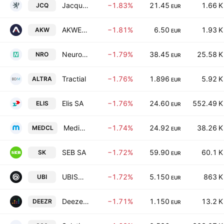
Jacquet Metals SA
−1.83%
21.45
1.66 K
JCQ
EUR
AKWEL SA
−1.81%
6.50
1.93 K
AKW
EUR
Neurones SA
−1.79%
38.45
25.58 K
NRO
EUR
Tractial
−1.76%
1.896
5.92 K
ALTRA
EUR
Elis SA
−1.76%
24.60
552.49 K
ELIS
EUR
MedinCell SA
−1.74%
24.92
38.26 K
MEDCL
EUR
SEB SA
−1.72%
59.90
60.1 K
SK
EUR
UBISOFT Entertainment
−1.72%
5.150
863 K
UBI
EUR
Deezer SA
−1.71%
1.150
13.2 K
DEEZR
EUR