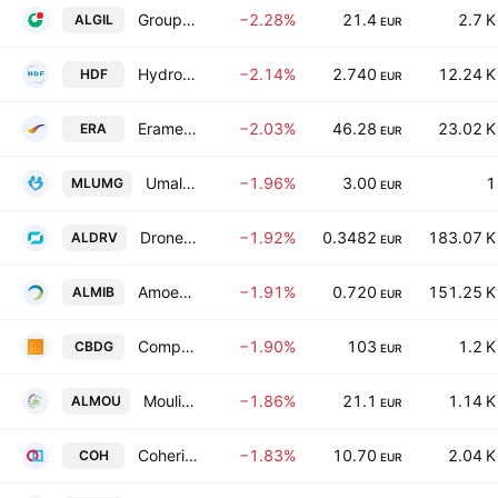
Groupe Guillin SA
−2.28%
21.4
2.7 K
ALGIL
EUR
Hydrogene de France
−2.14%
2.740
12.24 K
HDF
EUR
Eramet SA
−2.03%
46.28
23.02 K
ERA
EUR
Umalis Group
−1.96%
3.00
1
MLUMG
EUR
Drone Volt SA
−1.92%
0.3482
183.07 K
ALDRV
EUR
Amoeba SA
−1.91%
0.720
151.25 K
ALMIB
EUR
Compagnie du Cambodge SA
−1.90%
103
1.2 K
CBDG
EUR
Moulinvest SA
−1.86%
21.1
1.14 K
ALMOU
EUR
Coheris SA
−1.83%
10.70
2.04 K
COH
EUR