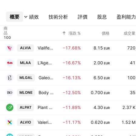
概要
更多
績效
技術分析
評價
股息
盈利能力
商
品
漲跌 %
價格
成交量
Vialife SA
−17.68%
8.15
720
ALVIA
EUR
L'Agence Automobiliere
−16.67%
2.00
41
MLAA
EUR
Galeo Concept
−16.13%
6.50
100
MLGAL
EUR
Body One SA
−12.50%
0.700
35
MLONE
EUR
Plant Advanced Technologies SA
−11.89%
4.30
2.37 K
ALPAT
EUR
Valerio Therapeutics
−11.17%
0.620
1.52 M
ALVIO
EUR