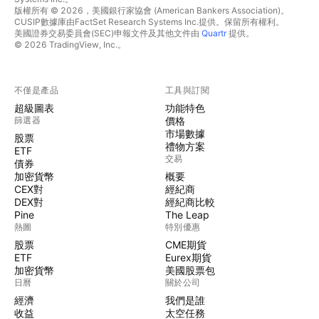
版權所有 © 2026，美國銀行家協會 (American Bankers Association)。
CUSIP數據庫由FactSet Research Systems Inc.提供。保留所有權利。
美國證券交易委員會(SEC)申報文件及其他文件由
Quartr
提供。
© 2026 TradingView, Inc.。
不僅是產品
工具與訂閱
超級圖表
功能特色
篩選器
價格
市場數據
股票
禮物方案
ETF
交易
債券
加密貨幣
概要
CEX對
經紀商
DEX對
經紀商比較
Pine
The Leap
熱圖
特別優惠
股票
CME期貨
ETF
Eurex期貨
加密貨幣
美國股票包
日曆
關於公司
經濟
我們是誰
收益
太空任務