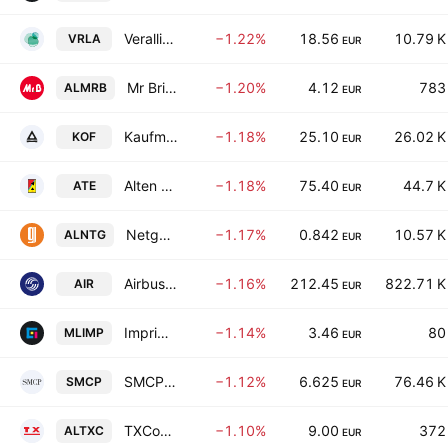
Verallia SAS
−1.22%
18.56
10.79 K
VRLA
EUR
Mr Bricolage SA
−1.20%
4.12
783
ALMRB
EUR
Kaufman & Broad SA
−1.18%
25.10
26.02 K
KOF
EUR
Alten SA
−1.18%
75.40
44.7 K
ATE
EUR
Netgem SA
−1.17%
0.842
10.57 K
ALNTG
EUR
Airbus SE
−1.16%
212.45
822.71 K
AIR
EUR
Imprimerie Chirat SA
−1.14%
3.46
80
MLIMP
EUR
SMCP SA
−1.12%
6.625
76.46 K
SMCP
EUR
TXCom SA
−1.10%
9.00
372
ALTXC
EUR