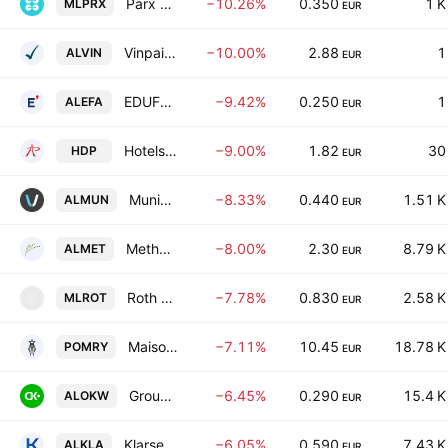
Parx Materials NV
−10.26%
0.350
1 K
MLPRX
EUR
Vinpai S.A.
−10.00%
2.88
1
ALVIN
EUR
EDUFORM'ACTION
−9.42%
0.250
1
ALEFA
EUR
Hotels de Paris
−9.00%
1.82
30
HDP
EUR
Munic SA
−8.33%
0.440
1.51 K
ALMUN
EUR
Methanor SCA
−8.00%
2.30
8.79 K
ALMET
EUR
Roth Mions SA
−7.78%
0.830
2.58 K
MLROT
M
EUR
Maison Pommery & Associes
−7.11%
10.45
18.78 K
POMRY
EUR
Groupe OKwind SA
−6.45%
0.290
15.4 K
ALOKW
EUR
Klarsen SA
−6.05%
0.590
7.43 K
ALKLA
EUR