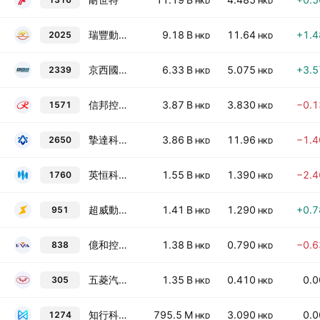
HKD
HKD
瑞豐動力
9.18 B
11.64
+1.
2025
HKD
HKD
京西國際
6.33 B
5.075
+3.
2339
HKD
HKD
信邦控股
3.87 B
3.830
−0.
1571
HKD
HKD
摯達科技
3.86 B
11.96
−1.
2650
HKD
HKD
英恒科技
1.55 B
1.390
−2.
1760
HKD
HKD
超威動力
1.41 B
1.290
+0.
951
HKD
HKD
億和控股
1.38 B
0.790
−0.
838
HKD
HKD
五菱汽車
1.35 B
0.410
0.
305
HKD
HKD
知行科技
795.5 M
3.090
0.
1274
HKD
HKD