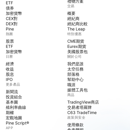
禮物方案
ETF
交易
債券
加密貨幣
概要
CEX對
經紀商
DEX對
經紀商比較
Pine
The Leap
熱圖
特別優惠
股票
CME期貨
ETF
Eurex期貨
加密貨幣
美國股票包
日曆
關於公司
經濟
我們是誰
收益
太空任務
股息
部落格
IPO
幫助中心
更多產品
職涯
媒體工具包
新聞流
商品
投資組合
基本圖
TradingView商店
殖利率曲線
交易者塔羅牌
期權
C63 TradeTime
宏觀地圖
政策與安全
Pine Script®
使用條款
APP
免責聲明