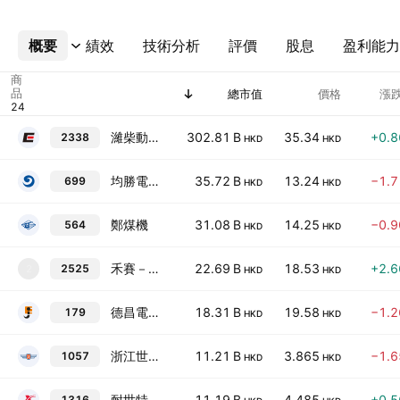
概要
更多
績效
技術分析
評價
股息
盈利能力
商
品
總市值
價格
漲跌
濰柴動力
302.81 B
35.34
+0.
2338
HKD
HKD
均勝電子
35.72 B
13.24
−1.
699
HKD
HKD
鄭煤機
31.08 B
14.25
−0.
564
HKD
HKD
禾賽－Ｗ（新）
22.69 B
18.53
+2.
2525
2
HKD
HKD
德昌電機控股
18.31 B
19.58
−1.
179
HKD
HKD
浙江世寶
11.21 B
3.865
−1.
1057
HKD
HKD
耐世特
11.19 B
4.485
+0.
1316