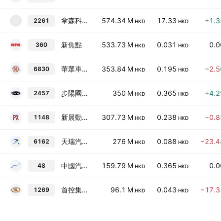
拿森科技
574.34 M
17.33
+1.
2261
2
HKD
HKD
新焦點
533.73 M
0.031
0.
360
HKD
HKD
華眾車載
353.84 M
0.195
−2.
6830
HKD
HKD
步陽國際
350 M
0.365
+4.
2457
HKD
HKD
新晨動力
307.73 M
0.238
−0.
1148
HKD
HKD
天瑞汽車內飾
276 M
0.088
−23.
6162
HKD
HKD
中國汽車內飾
159.79 M
0.365
0.
48
HKD
HKD
首控集團
96.1 M
0.043
−17.
1269
HKD
HKD