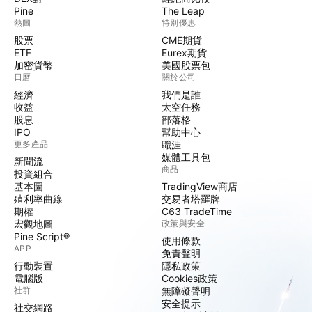
Pine
The Leap
熱圖
特別優惠
股票
CME期貨
ETF
Eurex期貨
加密貨幣
美國股票包
日曆
關於公司
經濟
我們是誰
收益
太空任務
股息
部落格
IPO
幫助中心
更多產品
職涯
媒體工具包
新聞流
商品
投資組合
基本圖
TradingView商店
殖利率曲線
交易者塔羅牌
期權
C63 TradeTime
宏觀地圖
政策與安全
Pine Script®
使用條款
APP
免責聲明
行動裝置
隱私政策
電腦版
Cookies政策
社群
無障礙聲明
安全提示
社交網路