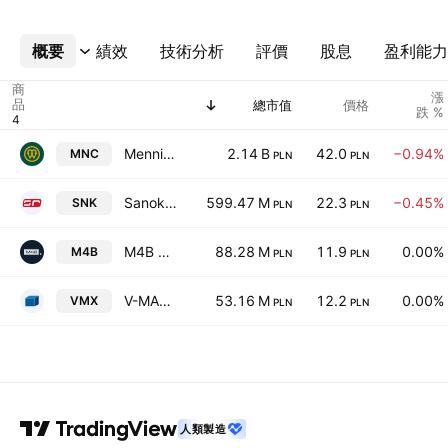
概要
更多
績效
技術分析
評價
股息
盈利能力
商
漲
品
總市值
價格
跌 %
Mennica Polska S.A.
2.14 B
42.0
−0.94%
MNC
PLN
PLN
Sanok Rubber Company SA
599.47 M
22.3
−0.45%
SNK
PLN
PLN
M4B S.A.
88.28 M
11.9
0.00%
M4B
PLN
PLN
V-MAX Spolka Akcyjna
53.16 M
12.2
0.00%
VMX
PLN
PLN
人類製造