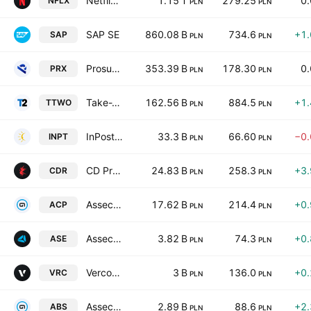
Netflix, Inc.
1.15 T
279.25
0
NFLX
PLN
PLN
SAP SE
860.08 B
734.6
+1
SAP
PLN
PLN
Prosus N.V. Class N
353.39 B
178.30
0
PRX
PLN
PLN
Take-Two Interactive Software, Inc.
162.56 B
884.5
+1
TTWO
PLN
PLN
InPost S.A.
33.3 B
66.60
−0
INPT
PLN
PLN
CD Projekt S.A.
24.83 B
258.3
+3
CDR
PLN
PLN
Asseco Poland S.A.
17.62 B
214.4
+0
ACP
PLN
PLN
Asseco South Eastern Europe S.A.
3.82 B
74.3
+0
ASE
PLN
PLN
Vercom SA
3 B
136.0
+0
VRC
PLN
PLN
Asseco Business Solutions SA
2.89 B
88.6
+2
ABS
PLN
PLN