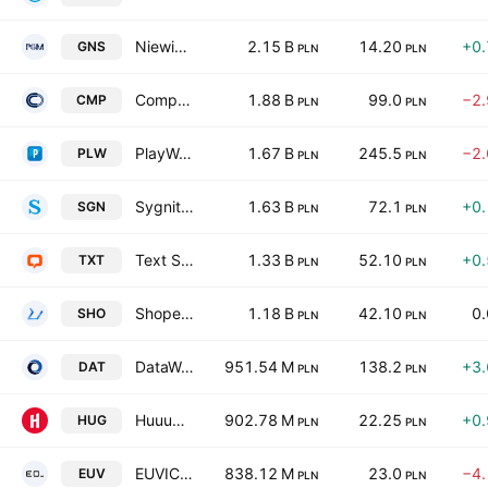
Niewiadow Polish Military Group Joint Stock Company
2.15 B
14.20
+0
GNS
PLN
PLN
Comp S.A.
1.88 B
99.0
−2
CMP
PLN
PLN
PlayWay Spolka Akcyjna
1.67 B
245.5
−2
PLW
PLN
PLN
Sygnity SA
1.63 B
72.1
+0
SGN
PLN
PLN
Text S.A.
1.33 B
52.10
+0
TXT
PLN
PLN
Shoper Spolka Akcyjna
1.18 B
42.10
0
SHO
PLN
PLN
DataWalk Spolka Akcyjna
951.54 M
138.2
+3
DAT
PLN
PLN
Huuuge, Inc.
902.78 M
22.25
+0
HUG
PLN
PLN
EUVIC S.A.
838.12 M
23.0
−4
EUV
PLN
PLN