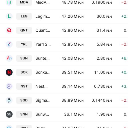
MedApp SA
48.78 M
0.1900
−2
MDA
PLN
PLN
Legimi Spolka Akcyjna
47.26 M
30.0
+2
LEG
PLN
PLN
Quantum software S.A.
42.86 M
31.4
0
QNT
PLN
PLN
Yarrl S.A.
42.85 M
5.84
−2
YRL
PLN
PLN
Suntech S.A.
42.08 M
2.80
+6
SUN
PLN
PLN
Sonka Spolka Akcyjna
39.51 M
11.00
+0
SOK
PLN
PLN
Nestmedic SA
39.14 M
0.730
+3
NST
PLN
PLN
Sigma Defence S.A.
38.89 M
0.1440
−2
SGD
PLN
PLN
Sunway Network Spolka Akcyjna
36.1 M
1.90
0
SNN
PLN
PLN