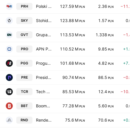
Polski Holding Rozwoju S.A.
127.59 M
2.36
−11
PRH
PLN
PLN
Stohid Technology SA
123.88 M
1.57
0
SKY
PLN
PLN
Grupa Virtus S.A.
113.53 M
1.338
−1
GVT
PLN
PLN
APN Promise SA
110.52 M
9.85
+1
PRO
PLN
PLN
Proguns Group S.A
101.68 M
4.82
+7
PGG
PLN
PLN
President Studio S.A.
90.74 M
86.5
−0
PRE
PLN
PLN
Tech Robotics S.A.
85.53 M
12.4
−10
TCR
PLN
PLN
BoomBit SA Class B
77.28 M
5.60
0
BBT
PLN
PLN
Render Cube S.A
75.6 M
70.6
+0
RND
PLN
PLN