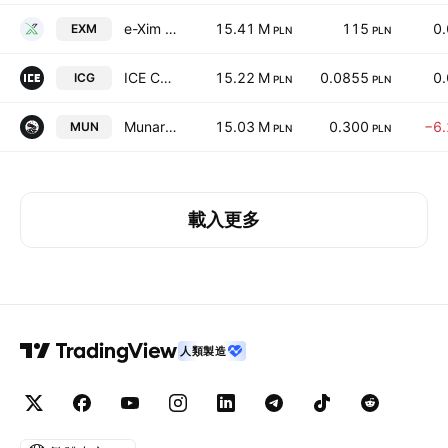
e-Xim IT Spolka Akcyjna
15.41 M
115
0
EXM
PLN
PLN
ICE CODE GAMES SA
15.22 M
0.0855
0
ICG
PLN
PLN
Munar SA
15.03 M
0.300
−6
MUN
PLN
PLN
載入更多
人類製造