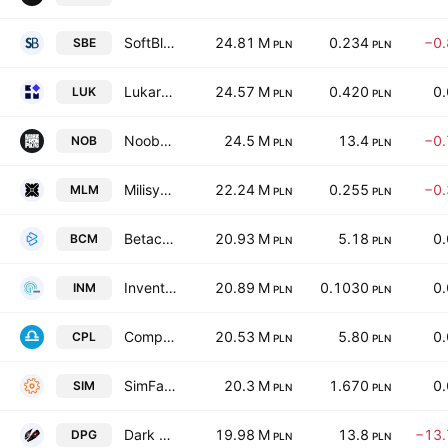
SoftBlue SA
24.81 M
0.234
−0
SBE
PLN
PLN
Lukardi SA
24.57 M
0.420
0
LUK
PLN
PLN
Noobz from Poland S.A.
24.5 M
13.4
−0
NOB
PLN
PLN
Milisystem S.A.
22.24 M
0.255
−0
MLM
PLN
PLN
Betacom S.A.
20.93 M
5.18
0
BCM
PLN
PLN
InventionMed SA
20.89 M
0.1030
0
INM
PLN
PLN
Comperia.pl S.A.
20.53 M
5.80
0
CPL
PLN
PLN
SimFabric SA
20.3 M
1.670
0
SIM
PLN
PLN
Dark Point Games SA
19.98 M
13.8
−13
DPG
PLN
PLN