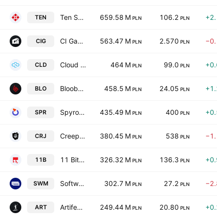
Ten Square Games SA
659.58 M
106.2
+2
TEN
PLN
PLN
CI Games S.A.
563.47 M
2.570
−0
CIG
PLN
PLN
Cloud Technologies SA
464 M
99.0
+0
CLD
PLN
PLN
Bloober Team spolka akcyjna
458.5 M
24.05
+1
BLO
PLN
PLN
SpyroSoft SA
435.49 M
400
+0
SPR
PLN
PLN
Creepy Jar S.A.
380.45 M
538
−1
CRJ
PLN
PLN
11 Bit Studios SA
326.32 M
136.3
+0
11B
PLN
PLN
Software Mansion SA Series A-E
302.7 M
27.2
−2
SWM
PLN
PLN
Artifex Mundi SA
249.44 M
20.80
+0
ART
PLN
PLN