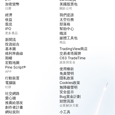
加密貨幣
美國股票包
日曆
關於公司
經濟
我們是誰
收益
太空任務
股息
部落格
IPO
幫助中心
更多產品
職涯
媒體工具包
新聞流
商品
投資組合
基本圖
TradingView商店
殖利率曲線
交易者塔羅牌
期權
C63 TradeTime
宏觀地圖
政策與安全
Pine Script®
使用條款
APP
免責聲明
行動裝置
隱私政策
電腦版
Cookies政策
社群
無障礙聲明
安全提示
社交網路
Bug賞金計劃
愛心牆
狀態頁面
推薦給朋友
企業解決方案
創作者計畫
網站規則
小工具