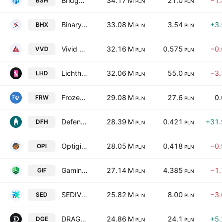
Bridge Solutions Hub S.A.
34.17 M
21.0
−1
BSH
PLN
PLN
Binary Helix SA
33.08 M
3.54
+3
BHX
PLN
PLN
Vivid Games SA
32.16 M
0.575
−0
VVD
PLN
PLN
Lichthund S.A.
32.06 M
55.0
−3
LHD
PLN
PLN
Frozen Way S.A.
29.08 M
27.6
0
FRW
PLN
PLN
Defence.Hub S.A.
28.39 M
0.421
+31
DFH
PLN
PLN
Optigis S.A.
28.05 M
0.418
−0
OPI
PLN
PLN
Gaming Factory SA
27.14 M
4.385
−1
GIF
PLN
PLN
SEDIVIO S.A.
25.82 M
8.00
−3
SED
PLN
PLN
DRAGO entertainment S.A.
24.86 M
24.1
+5
DGE
PLN
PLN