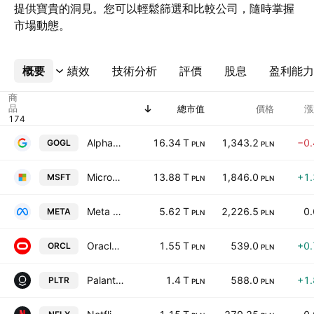
提供寶貴的洞見。您可以輕鬆篩選和比較公司，隨時掌握
市場動態。
概要
更多
績效
技術分析
評價
股息
盈利能力
商
品
總市值
價格
漲
Alphabet Inc. Class A
16.34 T
1,343.2
−0
GOGL
PLN
PLN
Microsoft Corporation
13.88 T
1,846.0
+1
MSFT
PLN
PLN
Meta Platforms Inc Class A
5.62 T
2,226.5
0
META
PLN
PLN
Oracle Corporation
1.55 T
539.0
+0
ORCL
PLN
PLN
Palantir Technologies Inc. Class A
1.4 T
588.0
+1
PLTR
PLN
PLN