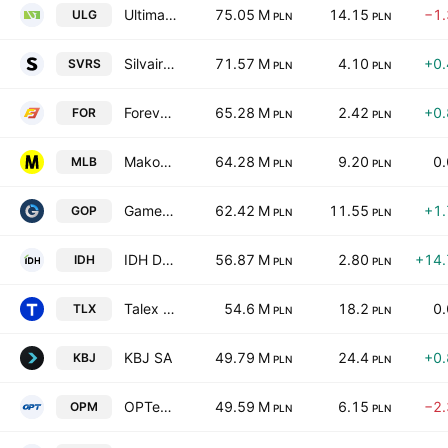
Ultimate Games SA
75.05 M
14.15
−1
ULG
PLN
PLN
Silvair, Inc.
71.57 M
4.10
+0
SVRS
PLN
PLN
Forever Entertainment SA
65.28 M
2.42
+0
FOR
PLN
PLN
MakoLab S.A.
64.28 M
9.20
0
MLB
PLN
PLN
Games Operators SA
62.42 M
11.55
+1
GOP
PLN
PLN
IDH DEVELOPMENT S.A.
56.87 M
2.80
+14
IDH
PLN
PLN
Talex S.A.
54.6 M
18.2
0
TLX
PLN
PLN
KBJ SA
49.79 M
24.4
+0
KBJ
PLN
PLN
OPTeam S.A.
49.59 M
6.15
−2
OPM
PLN
PLN