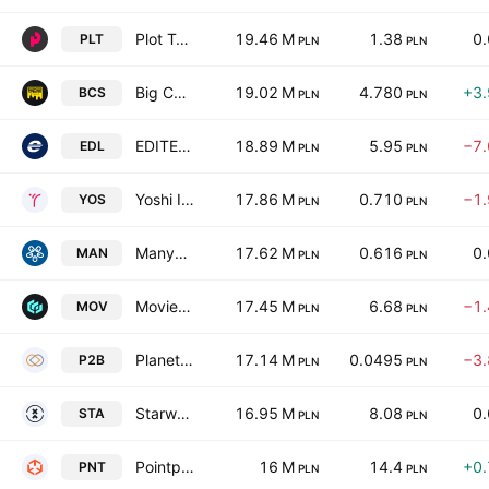
Plot Twist S.A
19.46 M
1.38
0
PLT
PLN
PLN
Big Cheese Studio S.A
19.02 M
4.780
+3
BCS
PLN
PLN
EDITEL Polska S.A.
18.89 M
5.95
−7
EDL
PLN
PLN
Yoshi Innovation Spolka Akcyjna
17.86 M
0.710
−1
YOS
PLN
PLN
ManyDev Studio SE
17.62 M
0.616
0
MAN
PLN
PLN
Movie Games SA
17.45 M
6.68
−1
MOV
PLN
PLN
Planet B2B SA
17.14 M
0.0495
−3
P2B
PLN
PLN
Starward Industries SA
16.95 M
8.08
0
STA
PLN
PLN
Pointpack SA
16 M
14.4
+0
PNT
PLN
PLN