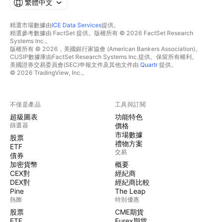
繁體中文
精選市場數據由
ICE Data Services
提供。
精選參考數據由 FactSet 提供。版權所有 © 2026 FactSet Research
Systems Inc.。
版權所有 © 2026，美國銀行家協會 (American Bankers Association)。
CUSIP數據庫由FactSet Research Systems Inc.提供。保留所有權利。
美國證券交易委員會(SEC)申報文件及其他文件由
Quartr
提供。
© 2026 TradingView, Inc.。
不僅是產品
工具與訂閱
超級圖表
功能特色
篩選器
價格
市場數據
股票
禮物方案
ETF
交易
債券
加密貨幣
概要
CEX對
經紀商
DEX對
經紀商比較
Pine
The Leap
熱圖
特別優惠
股票
CME期貨
ETF
Eurex期貨