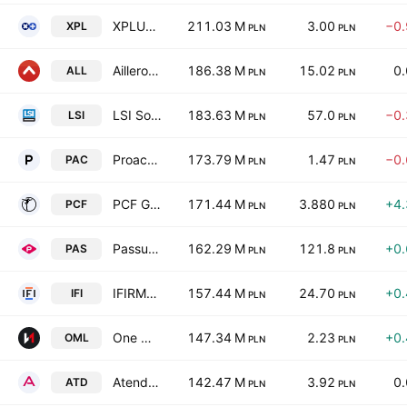
XPLUS S.A.
211.03 M
3.00
−0
XPL
PLN
PLN
Ailleron SA
186.38 M
15.02
0
ALL
PLN
PLN
LSI Software S.A.
183.63 M
57.0
−0
LSI
PLN
PLN
Proacta S.A.
173.79 M
1.47
−0
PAC
PLN
PLN
PCF Group SA
171.44 M
3.880
+4
PCF
PLN
PLN
Passus SA
162.29 M
121.8
+0
PAS
PLN
PLN
IFIRMA S.A.
157.44 M
24.70
+0
IFI
PLN
PLN
One More Level SA
147.34 M
2.23
+0
OML
PLN
PLN
Atende SA
142.47 M
3.92
0
ATD
PLN
PLN