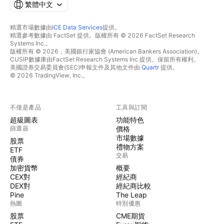
繁體中文
精選市場數據由
ICE Data Services
提供。
精選參考數據由 FactSet 提供。版權所有 © 2026 FactSet Research
Systems Inc.。
版權所有 © 2026，美國銀行家協會 (American Bankers Association)。
CUSIP數據庫由FactSet Research Systems Inc.提供。保留所有權利。
美國證券交易委員會(SEC)申報文件及其他文件由
Quartr
提供。
© 2026 TradingView, Inc.。
不僅是產品
工具與訂閱
超級圖表
功能特色
篩選器
價格
市場數據
股票
禮物方案
ETF
交易
債券
加密貨幣
概要
CEX對
經紀商
DEX對
經紀商比較
Pine
The Leap
熱圖
特別優惠
股票
CME期貨