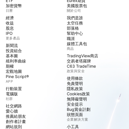
ETF
Eurex期貨
加密貨幣
美國股票包
日曆
關於公司
經濟
我們是誰
收益
太空任務
股息
部落格
IPO
幫助中心
更多產品
職涯
媒體工具包
新聞流
商品
投資組合
基本圖
TradingView商店
殖利率曲線
交易者塔羅牌
期權
C63 TradeTime
宏觀地圖
政策與安全
Pine Script®
使用條款
APP
免責聲明
行動裝置
隱私政策
電腦版
Cookies政策
社群
無障礙聲明
安全提示
社交網路
Bug賞金計劃
愛心牆
狀態頁面
推薦給朋友
企業解決方案
創作者計畫
網站規則
小工具