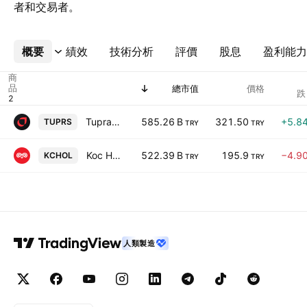
者和交易者。
概要
更多
績效
技術分析
評價
股息
盈利能力
商
品
總市值
價格
跌
Tupras Turkiye Petrol Rafinerileri A.S.
585.26 B
321.50
+5.8
TUPRS
TRY
TRY
Koc Holding A.S.
522.39 B
195.9
−4.9
KCHOL
TRY
TRY
人類製造