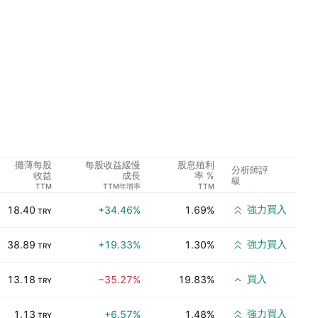
攤薄每股
每股收益緩慢
股息殖利
分析師評
收益
成長
率 %
級
TTM
TTM年增率
TTM
強力買入
18.40
+34.46%
1.69%
TRY
強力買入
38.89
+19.33%
1.30%
TRY
買入
13.18
−35.27%
19.83%
TRY
強力買入
1.13
+6.57%
1.48%
TRY