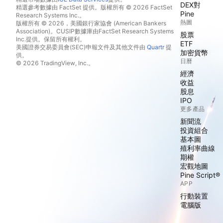
DEX對
精選參考數據由 FactSet 提供。版權所有 © 2026 FactSet
Pine
Research Systems Inc.。
熱圖
版權所有 © 2026，美國銀行家協會 (American Bankers
Association)。CUSIP數據庫由FactSet Research Systems
股票
Inc.提供。保留所有權利。
ETF
美國證券交易委員會(SEC)申報文件及其他文件由
Quartr
提
加密貨幣
供。
日曆
© 2026 TradingView, Inc.。
經濟
收益
股息
IPO
更多產品
新聞流
投資組合
基本圖
殖利率曲線
期權
宏觀地圖
Pine Script®
APP
行動裝置
電腦版