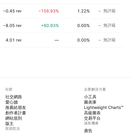
無評級
−0.45
−156.93%
1.22%
TRY
無評級
−8.05
+60.93%
0.00%
TRY
無評級
4.01
—
0.00%
TRY
社群
企業解決方案
社交網路
小工具
愛心牆
圖表庫
推薦給朋友
Lightweight Charts™
創作者計畫
高級圖表
網站規則
交易平台
版主
成長機會
投資想法
廣告