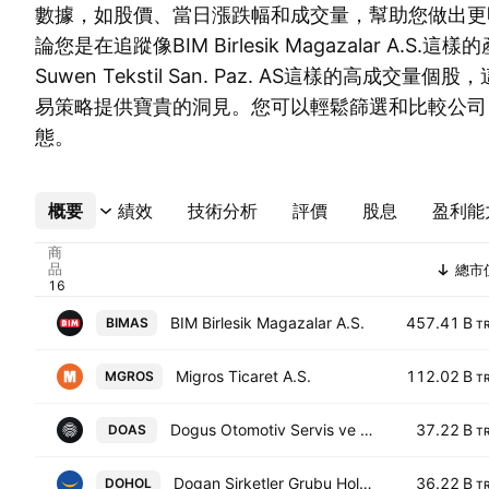
數據，如股價、當日漲跌幅和成交量，幫助您做出更
論您是在追蹤像BIM Birlesik Magazalar A.S
Suwen Tekstil San. Paz. AS這樣的高成交
易策略提供寶貴的洞見。您可以輕鬆篩選和比較公司
態。
概要
更多
績效
技術分析
評價
股息
盈利能
商
品
總市
BIM Birlesik Magazalar A.S.
457.41 B
BIMAS
T
Migros Ticaret A.S.
112.02 B
MGROS
T
Dogus Otomotiv Servis ve Ticaret Anonim Sirketi
37.22 B
DOAS
T
Dogan Sirketler Grubu Holding A.S.
36.22 B
DOHOL
T