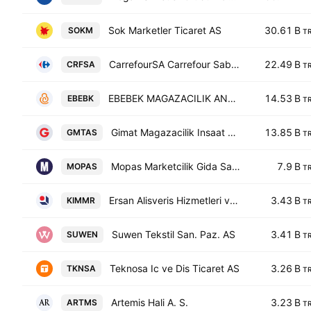
Sok Marketler Ticaret AS
30.61 B
SOKM
T
CarrefourSA Carrefour Sabanci Ticaret Merkezi A.S.
22.49 B
CRFSA
T
EBEBEK MAGAZACILIK ANONIM SIRKETI
14.53 B
EBEBK
T
Gimat Magazacilik Insaat Sanayi ve Ticaret A.S.
13.85 B
GMTAS
T
Mopas Marketcilik Gida Sanayi Ve Ticaret A.S.
7.9 B
MOPAS
T
Ersan Alisveris Hizmetleri ve Gida Sanayi Ticaret A.S.
3.43 B
KIMMR
T
Suwen Tekstil San. Paz. AS
3.41 B
SUWEN
T
Teknosa Ic ve Dis Ticaret AS
3.26 B
TKNSA
T
Artemis Hali A. S.
3.23 B
ARTMS
T