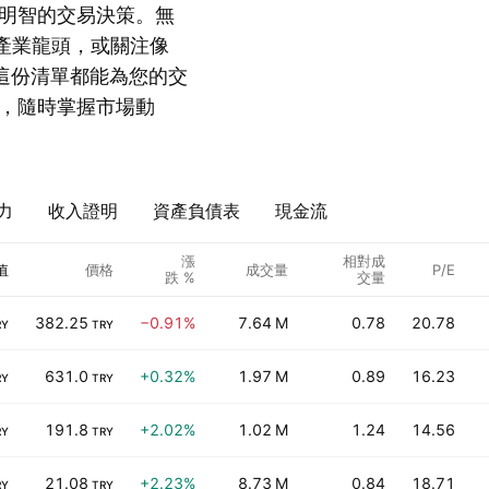
明智的交易決策。無
.這樣的產業龍頭，或關注像
量個股，這份清單都能為您的交
，隨時掌握市場動
力
收入證明
資產負債表
現金流
漲
相對成
值
價格
成交量
P/E
跌 %
交量
382.25
−0.91%
7.64 M
0.78
20.78
RY
TRY
631.0
+0.32%
1.97 M
0.89
16.23
RY
TRY
191.8
+2.02%
1.02 M
1.24
14.56
RY
TRY
21.08
+2.23%
8.73 M
0.84
18.71
RY
TRY