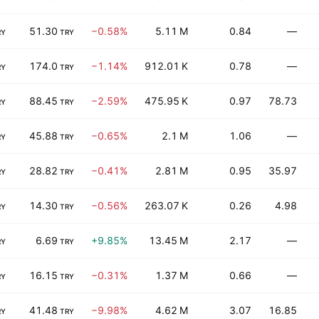
51.30
−0.58%
5.11 M
0.84
—
RY
TRY
174.0
−1.14%
912.01 K
0.78
—
RY
TRY
88.45
−2.59%
475.95 K
0.97
78.73
RY
TRY
45.88
−0.65%
2.1 M
1.06
—
RY
TRY
28.82
−0.41%
2.81 M
0.95
35.97
RY
TRY
14.30
−0.56%
263.07 K
0.26
4.98
RY
TRY
6.69
+9.85%
13.45 M
2.17
—
RY
TRY
16.15
−0.31%
1.37 M
0.66
—
RY
TRY
41.48
−9.98%
4.62 M
3.07
16.85
RY
TRY