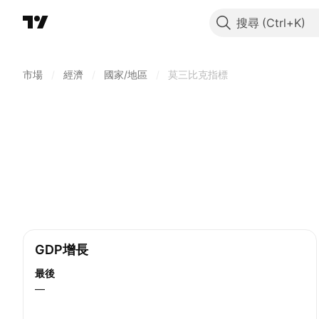
搜尋
市場
/
經濟
/
國家/地區
/
莫三比克指標
GDP增長
最後
—