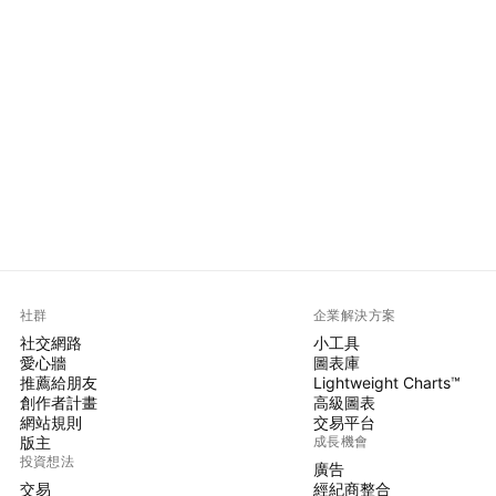
社群
企業解決方案
社交網路
小工具
愛心牆
圖表庫
推薦給朋友
Lightweight Charts™
創作者計畫
高級圖表
網站規則
交易平台
版主
成長機會
投資想法
廣告
交易
經紀商整合