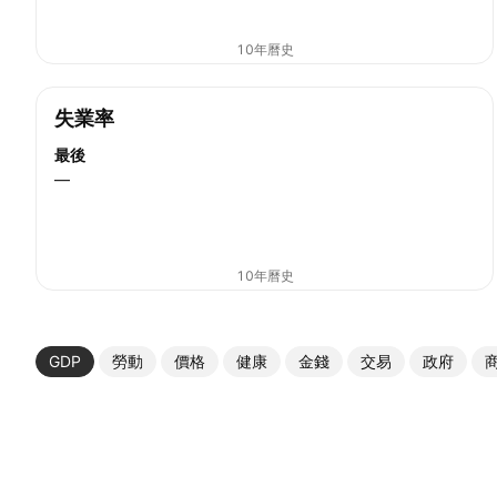
10年曆史
失業率
最後
—
10年曆史
GDP
勞動
價格
健康
金錢
交易
政府
更多