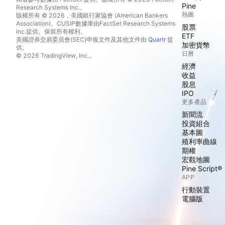
Pine
Research Systems Inc.。
熱圖
版權所有 © 2026，美國銀行家協會 (American Bankers
Association)。CUSIP數據庫由FactSet Research Systems
股票
Inc.提供。保留所有權利。
ETF
美國證券交易委員會(SEC)申報文件及其他文件由
Quartr
提
加密貨幣
供。
日曆
© 2026 TradingView, Inc.。
經濟
收益
股息
IPO
更多產品
新聞流
投資組合
基本圖
殖利率曲線
期權
宏觀地圖
Pine Script®
APP
行動裝置
電腦版