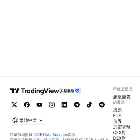
不僅是產品
人類製造
超級圖表
篩選器
股票
ETF
繁體中文
債券
加密貨幣
CEX對
精選市場數據由
ICE Data Services
提供。
DEX對
精選參考數據由 FactSet 提供。版權所有 © 2026 FactSet