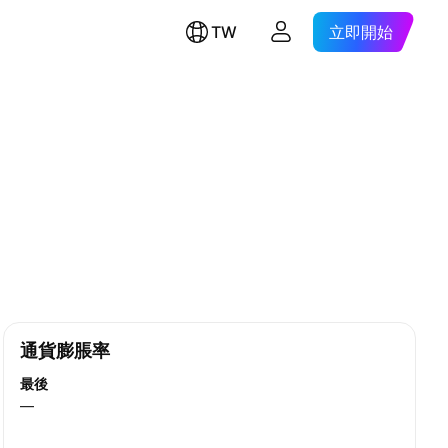
TW
立即開始
通貨膨脹率
最後
—