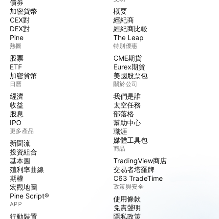
債券
加密貨幣
概要
CEX對
經紀商
DEX對
經紀商比較
Pine
The Leap
熱圖
特別優惠
股票
CME期貨
ETF
Eurex期貨
加密貨幣
美國股票包
日曆
關於公司
經濟
我們是誰
收益
太空任務
股息
部落格
IPO
幫助中心
更多產品
職涯
媒體工具包
新聞流
商品
投資組合
基本圖
TradingView商店
殖利率曲線
交易者塔羅牌
期權
C63 TradeTime
宏觀地圖
政策與安全
Pine Script®
使用條款
APP
免責聲明
行動裝置
隱私政策