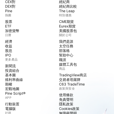
CEX對
經紀商
DEX對
經紀商比較
Pine
The Leap
熱圖
特別優惠
股票
CME期貨
ETF
Eurex期貨
加密貨幣
美國股票包
日曆
關於公司
經濟
我們是誰
收益
太空任務
股息
部落格
IPO
幫助中心
更多產品
職涯
媒體工具包
新聞流
商品
投資組合
基本圖
TradingView商店
殖利率曲線
交易者塔羅牌
期權
C63 TradeTime
宏觀地圖
政策與安全
Pine Script®
使用條款
APP
免責聲明
行動裝置
隱私政策
電腦版
Cookies政策
社群
無障礙聲明