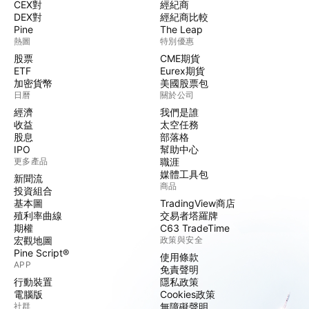
CEX對
經紀商
DEX對
經紀商比較
Pine
The Leap
熱圖
特別優惠
股票
CME期貨
ETF
Eurex期貨
加密貨幣
美國股票包
日曆
關於公司
經濟
我們是誰
收益
太空任務
股息
部落格
IPO
幫助中心
更多產品
職涯
媒體工具包
新聞流
商品
投資組合
基本圖
TradingView商店
殖利率曲線
交易者塔羅牌
期權
C63 TradeTime
宏觀地圖
政策與安全
Pine Script®
使用條款
APP
免責聲明
行動裝置
隱私政策
電腦版
Cookies政策
社群
無障礙聲明