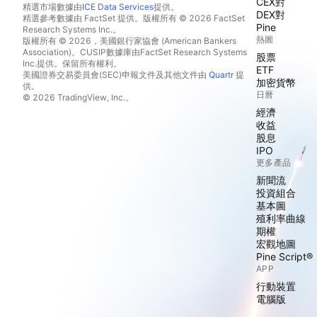
CEX對
精選市場數據由
ICE Data Services
提供。
DEX對
精選參考數據由 FactSet 提供。版權所有 © 2026 FactSet
Pine
Research Systems Inc.。
熱圖
版權所有 © 2026，美國銀行家協會 (American Bankers
Association)。CUSIP數據庫由FactSet Research Systems
股票
Inc.提供。保留所有權利。
ETF
美國證券交易委員會(SEC)申報文件及其他文件由
Quartr
提
加密貨幣
供。
日曆
© 2026 TradingView, Inc.。
經濟
收益
股息
IPO
更多產品
新聞流
投資組合
基本圖
殖利率曲線
期權
宏觀地圖
Pine Script®
APP
行動裝置
電腦版