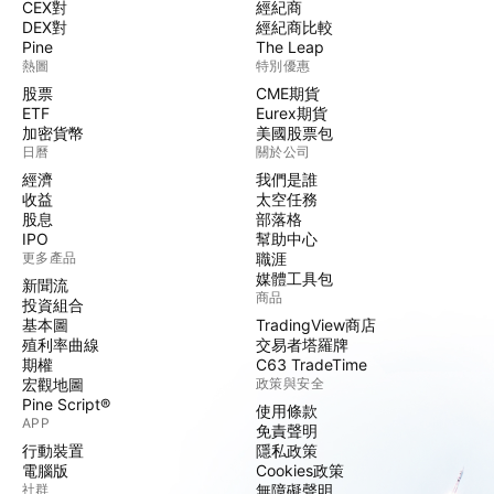
CEX對
經紀商
DEX對
經紀商比較
Pine
The Leap
熱圖
特別優惠
股票
CME期貨
ETF
Eurex期貨
加密貨幣
美國股票包
日曆
關於公司
經濟
我們是誰
收益
太空任務
股息
部落格
IPO
幫助中心
更多產品
職涯
媒體工具包
新聞流
商品
投資組合
基本圖
TradingView商店
殖利率曲線
交易者塔羅牌
期權
C63 TradeTime
宏觀地圖
政策與安全
Pine Script®
使用條款
APP
免責聲明
行動裝置
隱私政策
電腦版
Cookies政策
社群
無障礙聲明