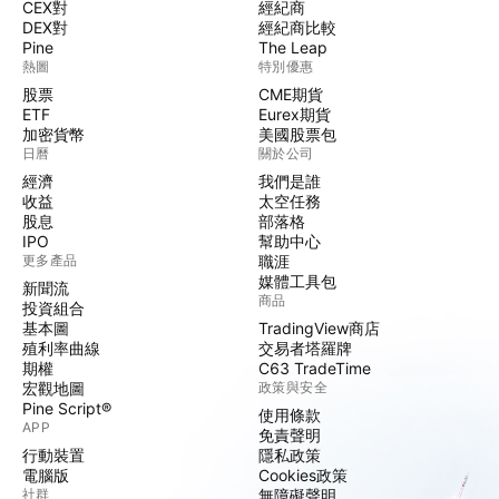
CEX對
經紀商
DEX對
經紀商比較
Pine
The Leap
熱圖
特別優惠
股票
CME期貨
ETF
Eurex期貨
加密貨幣
美國股票包
日曆
關於公司
經濟
我們是誰
收益
太空任務
股息
部落格
IPO
幫助中心
更多產品
職涯
媒體工具包
新聞流
商品
投資組合
基本圖
TradingView商店
殖利率曲線
交易者塔羅牌
期權
C63 TradeTime
宏觀地圖
政策與安全
Pine Script®
使用條款
APP
免責聲明
行動裝置
隱私政策
電腦版
Cookies政策
社群
無障礙聲明