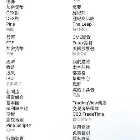
債券
加密貨幣
概要
CEX對
經紀商
DEX對
經紀商比較
Pine
The Leap
熱圖
特別優惠
股票
CME期貨
ETF
Eurex期貨
加密貨幣
美國股票包
日曆
關於公司
經濟
我們是誰
收益
太空任務
股息
部落格
IPO
幫助中心
更多產品
職涯
媒體工具包
新聞流
商品
投資組合
基本圖
TradingView商店
殖利率曲線
交易者塔羅牌
期權
C63 TradeTime
宏觀地圖
政策與安全
Pine Script®
使用條款
APP
免責聲明
行動裝置
隱私政策