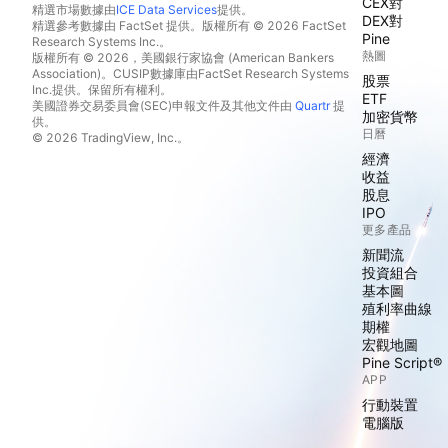
CEX對
精選市場數據由
ICE Data Services
提供。
DEX對
精選參考數據由 FactSet 提供。版權所有 © 2026 FactSet
Pine
Research Systems Inc.。
熱圖
版權所有 © 2026，美國銀行家協會 (American Bankers
Association)。CUSIP數據庫由FactSet Research Systems
股票
Inc.提供。保留所有權利。
ETF
美國證券交易委員會(SEC)申報文件及其他文件由
Quartr
提
加密貨幣
供。
日曆
© 2026 TradingView, Inc.。
經濟
收益
股息
IPO
更多產品
新聞流
投資組合
基本圖
殖利率曲線
期權
宏觀地圖
Pine Script®
APP
行動裝置
電腦版