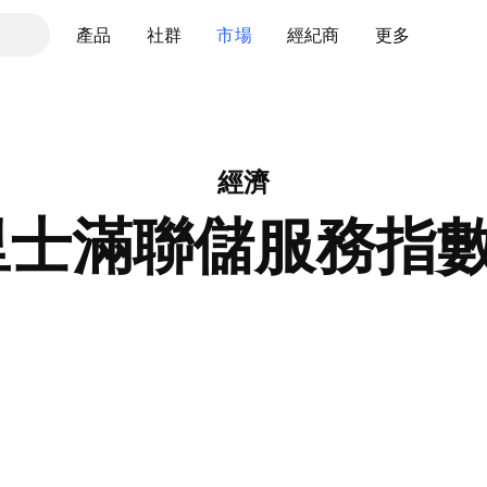
產品
社群
市場
經紀商
更多
經濟
里士滿聯儲服務指