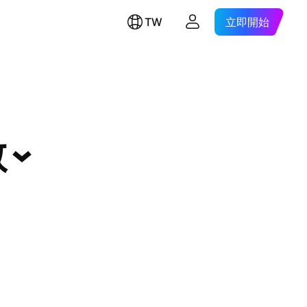
TW
立即開始
數