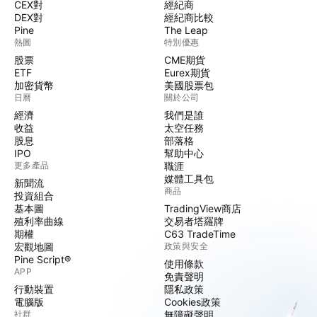
CEX對
經紀商
DEX對
經紀商比較
Pine
The Leap
熱圖
特別優惠
股票
CME期貨
ETF
Eurex期貨
加密貨幣
美國股票包
日曆
關於公司
經濟
我們是誰
收益
太空任務
股息
部落格
IPO
幫助中心
更多產品
職涯
媒體工具包
新聞流
商品
投資組合
基本圖
TradingView商店
殖利率曲線
交易者塔羅牌
期權
C63 TradeTime
宏觀地圖
政策與安全
Pine Script®
使用條款
APP
免責聲明
行動裝置
隱私政策
電腦版
Cookies政策
社群
無障礙聲明