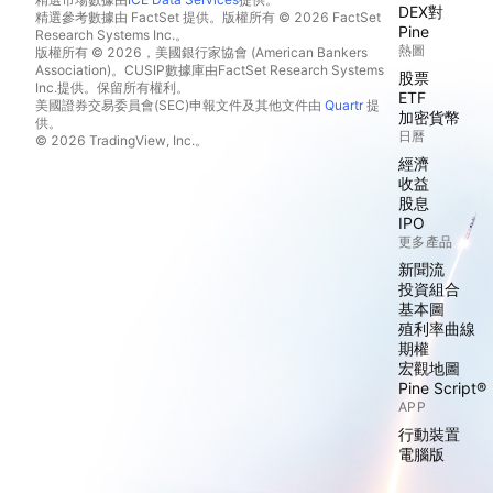
DEX對
精選參考數據由 FactSet 提供。版權所有 © 2026 FactSet
Pine
Research Systems Inc.。
熱圖
版權所有 © 2026，美國銀行家協會 (American Bankers
Association)。CUSIP數據庫由FactSet Research Systems
股票
Inc.提供。保留所有權利。
ETF
美國證券交易委員會(SEC)申報文件及其他文件由
Quartr
提
加密貨幣
供。
日曆
© 2026 TradingView, Inc.。
經濟
收益
股息
IPO
更多產品
新聞流
投資組合
基本圖
殖利率曲線
期權
宏觀地圖
Pine Script®
APP
行動裝置
電腦版