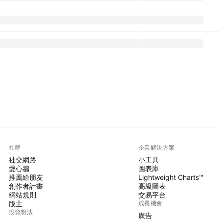
社群
企業解決方案
社交網路
小工具
愛心牆
圖表庫
推薦給朋友
Lightweight Charts™
創作者計畫
高級圖表
網站規則
交易平台
版主
成長機會
投資想法
廣告