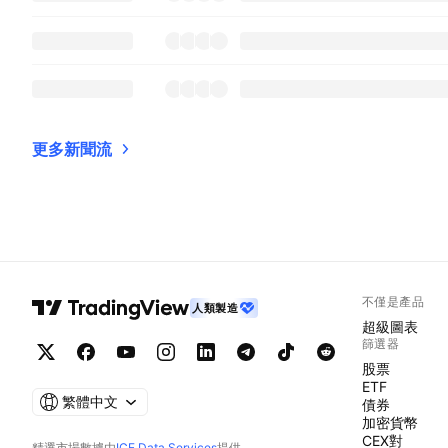
更多新聞流
不僅是產品
人類製造
超級圖表
篩選器
股票
ETF
繁體中文
債券
加密貨幣
CEX對
精選市場數據由
ICE Data Services
提供。