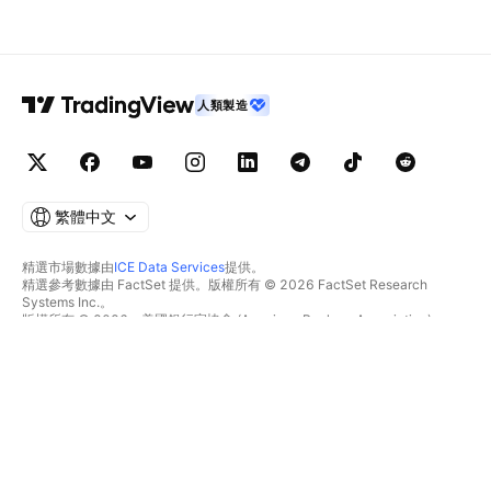
人類製造
繁體中文
精選市場數據由
ICE Data Services
提供。
精選參考數據由 FactSet 提供。版權所有 © 2026 FactSet Research
Systems Inc.。
版權所有 © 2026，美國銀行家協會 (American Bankers Association)。
CUSIP數據庫由FactSet Research Systems Inc.提供。保留所有權利。
美國證券交易委員會(SEC)申報文件及其他文件由
Quartr
提供。
© 2026 TradingView, Inc.。
不僅是產品
工具與訂閱
超級圖表
功能特色
篩選器
價格