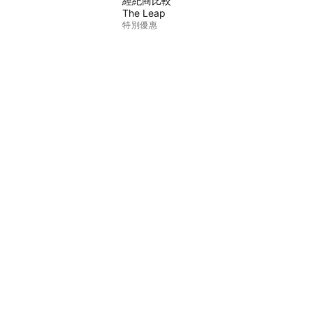
經紀商比較
The Leap
特別優惠
CME期貨
Eurex期貨
美國股票包
關於公司
我們是誰
太空任務
部落格
幫助中心
職涯
媒體工具包
商品
TradingView商店
交易者塔羅牌
C63 TradeTime
政策與安全
使用條款
免責聲明
隱私政策
Cookies政策
無障礙聲明
安全提示