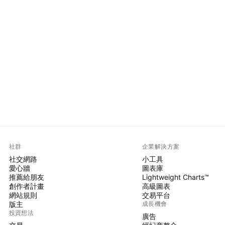
社群
企業解決方案
社交網路
小工具
愛心牆
圖表庫
推薦給朋友
Lightweight Charts™
創作者計畫
高級圖表
網站規則
交易平台
版主
成長機會
投資想法
廣告