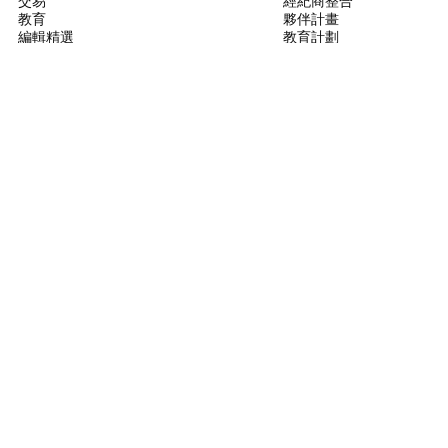
交易
經紀商整合
教育
夥伴計畫
編輯精選
教育計劃
PINE腳本
指標與策略
大師
自由開發人員
付費空間