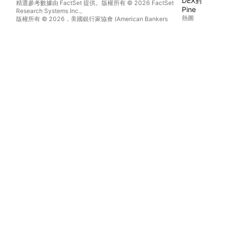
DEX對
精選參考數據由 FactSet 提供。版權所有 © 2026 FactSet
Pine
Research Systems Inc.。
熱圖
版權所有 © 2026，美國銀行家協會 (American Bankers
Association)。CUSIP數據庫由FactSet Research Systems
股票
Inc.提供。保留所有權利。
ETF
美國證券交易委員會(SEC)申報文件及其他文件由
Quartr
提
加密貨幣
供。
日曆
© 2026 TradingView, Inc.。
經濟
收益
股息
IPO
更多產品
新聞流
投資組合
基本圖
殖利率曲線
期權
宏觀地圖
Pine Script®
APP
行動裝置
電腦版