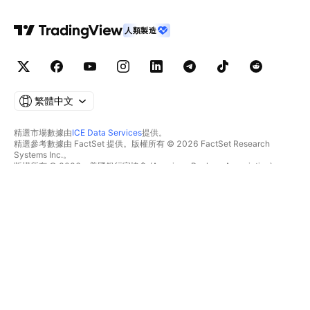
人類製造
繁體中文
精選市場數據由
ICE Data Services
提供。
精選參考數據由 FactSet 提供。版權所有 © 2026 FactSet Research
Systems Inc.。
版權所有 © 2026，美國銀行家協會 (American Bankers Association)。
CUSIP數據庫由FactSet Research Systems Inc.提供。保留所有權利。
美國證券交易委員會(SEC)申報文件及其他文件由
Quartr
提供。
© 2026 TradingView, Inc.。
不僅是產品
工具與訂閱
超級圖表
功能特色
篩選器
價格
市場數據
股票
禮物方案
ETF
交易